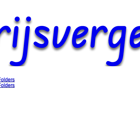
Folders
Folders