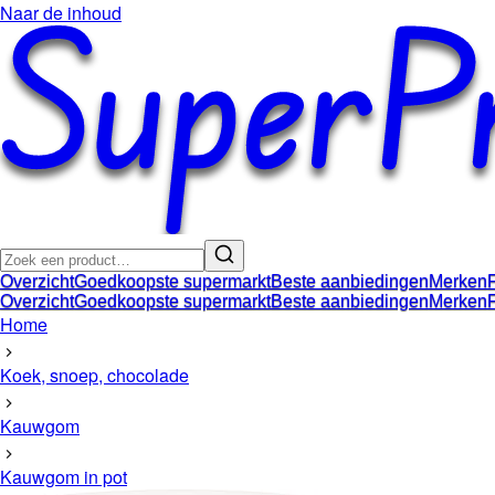
Naar de inhoud
Overzicht
Goedkoopste supermarkt
Beste aanbiedingen
Merken
Overzicht
Goedkoopste supermarkt
Beste aanbiedingen
Merken
Home
Koek, snoep, chocolade
Kauwgom
Kauwgom in pot