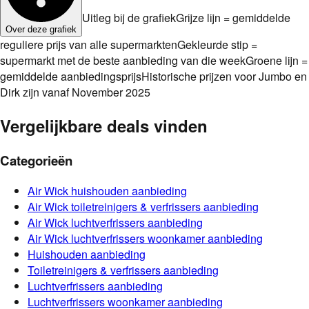
Uitleg bij de grafiek
Grijze lijn = gemiddelde
Over deze grafiek
reguliere prijs van alle supermarkten
Gekleurde stip =
supermarkt met de beste aanbieding van die week
Groene lijn =
gemiddelde aanbiedingsprijs
Historische prijzen voor Jumbo en
Dirk zijn vanaf November 2025
Vergelijkbare deals vinden
Categorieën
Air Wick
huishouden
aanbieding
Air Wick
toiletreinigers & verfrissers
aanbieding
Air Wick
luchtverfrissers
aanbieding
Air Wick
luchtverfrissers woonkamer
aanbieding
Huishouden
aanbieding
Toiletreinigers & verfrissers
aanbieding
Luchtverfrissers
aanbieding
Luchtverfrissers woonkamer
aanbieding