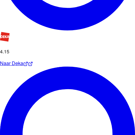
4
.
15
Naar
Deka