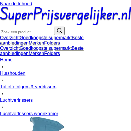
Naar de inhoud
Overzicht
Goedkoopste supermarkt
Beste
aanbiedingen
Merken
Folders
Overzicht
Goedkoopste supermarkt
Beste
aanbiedingen
Merken
Folders
Home
Huishouden
Toiletreinigers & verfrissers
Luchtverfrissers
Luchtverfrissers woonkamer