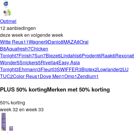
Optimel
12 aanbiedingen
deze week en volgende week
Witte Reus
11
Wagner
9
Danio
8
MAZA
8
Oral
B
8
Aquafresh
7
Chicken
Tonight
7
Finish
7
Sun
7
Bieze
6
Lindahls
6
Prodent
6
Raak
6
Rexona
Wonder
5
Snickers
5
Rivella
4
Easy Asia
Tonight
3
Ehrmann
3
Fleuril
3
SWIFFER
3
Biotex
2
Lowlander
2
LU
TUC
2
Color Reus
1
Dove Men
1
Omo
1
Zendium
1
PLUS
50% korting
Merken met
50% korting
50% korting
week 32 en week 33