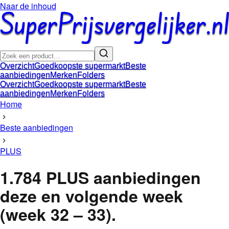
Naar de inhoud
Overzicht
Goedkoopste supermarkt
Beste
aanbiedingen
Merken
Folders
Overzicht
Goedkoopste supermarkt
Beste
aanbiedingen
Merken
Folders
Home
Beste aanbiedingen
PLUS
1.784
PLUS
aanbiedingen
deze en volgende week
(
week 32 – 33
).