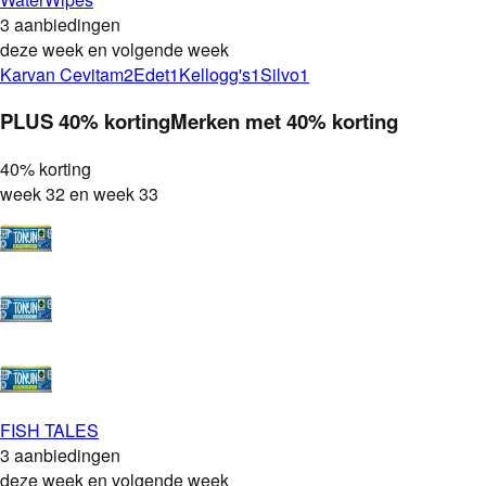
3 aanbiedingen
deze week en volgende week
Karvan Cevitam
2
Edet
1
Kellogg's
1
Silvo
1
PLUS
40% korting
Merken met
40% korting
40% korting
week 32 en week 33
FISH TALES
3 aanbiedingen
deze week en volgende week