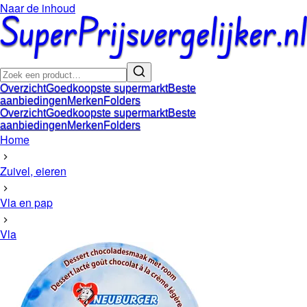
Naar de inhoud
Overzicht
Goedkoopste supermarkt
Beste
aanbiedingen
Merken
Folders
Overzicht
Goedkoopste supermarkt
Beste
aanbiedingen
Merken
Folders
Home
Zuivel, eieren
Vla en pap
Vla