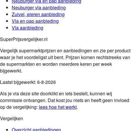
Neuburger
vla en pap
aanbieding
Neuburger
vla
aanbieding
Zuivel, eieren
aanbieding
Vla en pap
aanbieding
Vla
aanbieding
SuperPrijsvergelijker.nl
Vergelijk supermarktprijzen en aanbiedingen en zie per product
waar je het voordeligst uit bent. Prijzen komen rechtstreeks van
de supermarkten en worden meerdere keren per week
bijgewerkt.
Laatst bijgewerkt:
6-8-2026
Als je via deze site doorklikt en iets bestelt, kunnen wij
commissie ontvangen. Dat kost jou niets en heeft geen invloed
op de vergelijking:
lees hoe het werkt
.
Vergelijken
Overzicht aanbiedingen