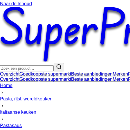
Naar de inhoud
Overzicht
Goedkoopste supermarkt
Beste aanbiedingen
Merken
Overzicht
Goedkoopste supermarkt
Beste aanbiedingen
Merken
Home
Pasta, rijst, wereldkeuken
Italiaanse keuken
Pastasaus