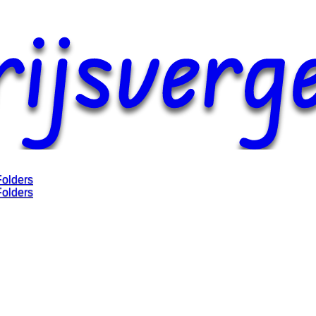
Folders
Folders