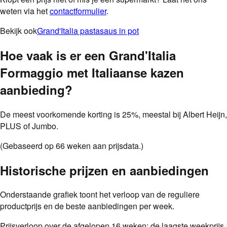
weten via het
contactformulier
.
Bekijk ook
Grand'Italia pastasaus in pot
Hoe vaak is er een
Grand'Italia
Formaggio met Italiaanse kazen
aanbieding
?
De meest voorkomende korting is
25
%
, meestal bij
Albert Heijn,
PLUS of Jumbo
.
(Gebaseerd op
66
weken aan prijsdata.)
Historische prijzen en aanbiedingen
Onderstaande grafiek toont het verloop van de reguliere
productprijs en de beste aanbiedingen per week.
Prijsverloop over de afgelopen
16
weken: de laagste weekprijs