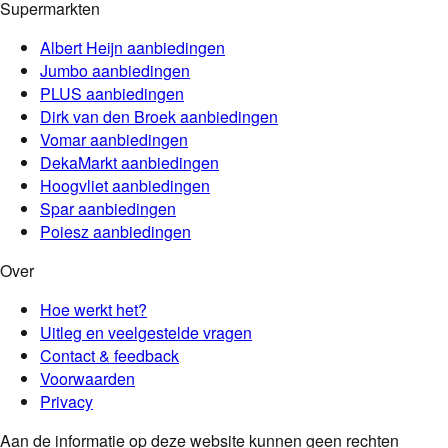
Supermarkten
Albert Heijn
aanbiedingen
Jumbo
aanbiedingen
PLUS
aanbiedingen
Dirk van den Broek
aanbiedingen
Vomar
aanbiedingen
DekaMarkt
aanbiedingen
Hoogvliet
aanbiedingen
Spar
aanbiedingen
Poiesz
aanbiedingen
Over
Hoe werkt het?
Uitleg en veelgestelde vragen
Contact & feedback
Voorwaarden
Privacy
Aan de informatie op deze website kunnen geen rechten