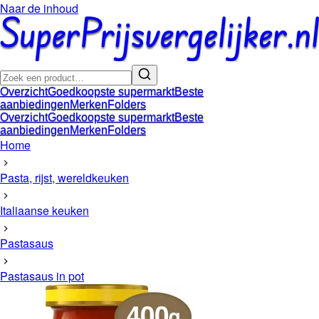
Naar de inhoud
Overzicht
Goedkoopste supermarkt
Beste
aanbiedingen
Merken
Folders
Overzicht
Goedkoopste supermarkt
Beste
aanbiedingen
Merken
Folders
Home
Pasta, rijst, wereldkeuken
Italiaanse keuken
Pastasaus
Pastasaus in pot