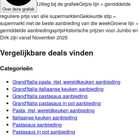
Uitleg bij de grafiek
Grijze lijn = gemiddelde
Over deze grafiek
reguliere prijs van alle supermarkten
Gekleurde stip =
supermarkt met de beste aanbieding van die week
Groene lijn =
gemiddelde aanbiedingsprijs
Historische prijzen voor Jumbo en
Dirk zijn vanaf November 2025
Vergelijkbare deals vinden
Categorieën
Grand'Italia
pasta, rijst, wereldkeuken
aanbieding
Grand'Italia
italiaanse keuken
aanbieding
Grand'Italia
pastasaus
aanbieding
Grand'Italia
pastasaus in pot
aanbieding
Pasta, rijst, wereldkeuken
aanbieding
Italiaanse keuken
aanbieding
Pastasaus
aanbieding
Pastasaus in pot
aanbieding