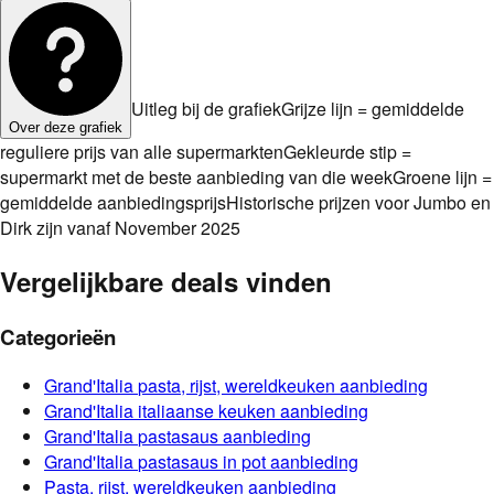
Uitleg bij de grafiek
Grijze lijn = gemiddelde
Over deze grafiek
reguliere prijs van alle supermarkten
Gekleurde stip =
supermarkt met de beste aanbieding van die week
Groene lijn =
gemiddelde aanbiedingsprijs
Historische prijzen voor Jumbo en
Dirk zijn vanaf November 2025
Vergelijkbare deals vinden
Categorieën
Grand'Italia
pasta, rijst, wereldkeuken
aanbieding
Grand'Italia
italiaanse keuken
aanbieding
Grand'Italia
pastasaus
aanbieding
Grand'Italia
pastasaus in pot
aanbieding
Pasta, rijst, wereldkeuken
aanbieding