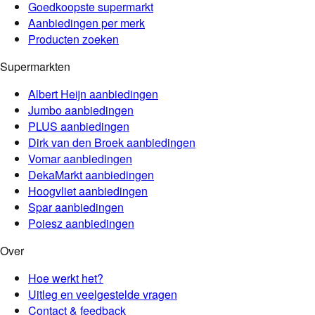
Goedkoopste supermarkt
Aanbiedingen per merk
Producten zoeken
Supermarkten
Albert Heijn
aanbiedingen
Jumbo
aanbiedingen
PLUS
aanbiedingen
Dirk van den Broek
aanbiedingen
Vomar
aanbiedingen
DekaMarkt
aanbiedingen
Hoogvliet
aanbiedingen
Spar
aanbiedingen
Poiesz
aanbiedingen
Over
Hoe werkt het?
Uitleg en veelgestelde vragen
Contact & feedback