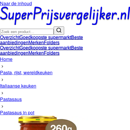
Naar de inhoud
Overzicht
Goedkoopste supermarkt
Beste
aanbiedingen
Merken
Folders
Overzicht
Goedkoopste supermarkt
Beste
aanbiedingen
Merken
Folders
Home
Pasta, rijst, wereldkeuken
Italiaanse keuken
Pastasaus
Pastasaus in pot