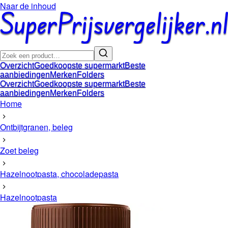
Naar de inhoud
Overzicht
Goedkoopste supermarkt
Beste
aanbiedingen
Merken
Folders
Overzicht
Goedkoopste supermarkt
Beste
aanbiedingen
Merken
Folders
Home
Ontbijtgranen, beleg
Zoet beleg
Hazelnootpasta, chocoladepasta
Hazelnootpasta