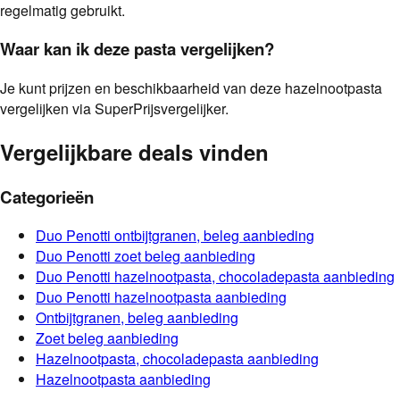
regelmatig gebruikt.
Waar kan ik deze pasta vergelijken?
Je kunt prijzen en beschikbaarheid van deze hazelnootpasta
vergelijken via SuperPrijsvergelijker.
Vergelijkbare deals vinden
Categorieën
Duo Penotti
ontbijtgranen, beleg
aanbieding
Duo Penotti
zoet beleg
aanbieding
Duo Penotti
hazelnootpasta, chocoladepasta
aanbieding
Duo Penotti
hazelnootpasta
aanbieding
Ontbijtgranen, beleg
aanbieding
Zoet beleg
aanbieding
Hazelnootpasta, chocoladepasta
aanbieding
Hazelnootpasta
aanbieding