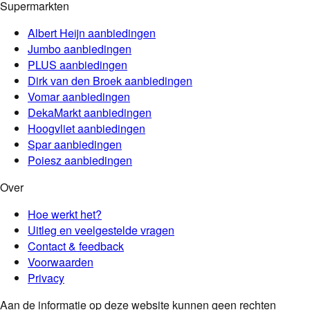
Supermarkten
Albert Heijn
aanbiedingen
Jumbo
aanbiedingen
PLUS
aanbiedingen
Dirk van den Broek
aanbiedingen
Vomar
aanbiedingen
DekaMarkt
aanbiedingen
Hoogvliet
aanbiedingen
Spar
aanbiedingen
Poiesz
aanbiedingen
Over
Hoe werkt het?
Uitleg en veelgestelde vragen
Contact & feedback
Voorwaarden
Privacy
Aan de informatie op deze website kunnen geen rechten