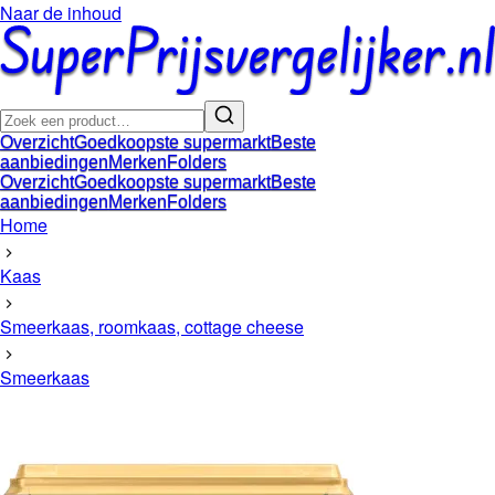
Naar de inhoud
Overzicht
Goedkoopste supermarkt
Beste
aanbiedingen
Merken
Folders
Overzicht
Goedkoopste supermarkt
Beste
aanbiedingen
Merken
Folders
Home
Kaas
Smeerkaas, roomkaas, cottage cheese
Smeerkaas