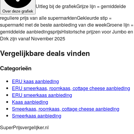
Uitleg bij de grafiek
Grijze lijn = gemiddelde
Over deze grafiek
reguliere prijs van alle supermarkten
Gekleurde stip =
supermarkt met de beste aanbieding van die week
Groene lijn =
gemiddelde aanbiedingsprijs
Historische prijzen voor Jumbo en
Dirk zijn vanaf November 2025
Vergelijkbare deals vinden
Categorieën
ERU
kaas
aanbieding
ERU
smeerkaas, roomkaas, cottage cheese
aanbieding
ERU
smeerkaas
aanbieding
Kaas
aanbieding
Smeerkaas, roomkaas, cottage cheese
aanbieding
Smeerkaas
aanbieding
SuperPrijsvergelijker.nl