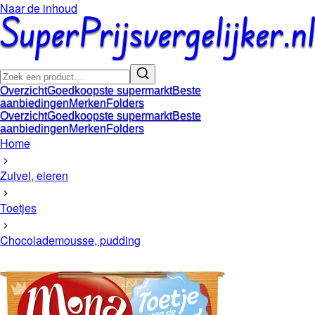
Naar de inhoud
Overzicht
Goedkoopste supermarkt
Beste
aanbiedingen
Merken
Folders
Overzicht
Goedkoopste supermarkt
Beste
aanbiedingen
Merken
Folders
Home
Zuivel, eieren
Toetjes
Chocolademousse, pudding