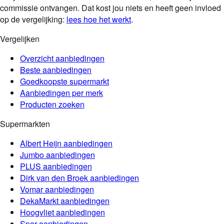
commissie ontvangen. Dat kost jou niets en heeft geen invloed
op de vergelijking:
lees hoe het werkt
.
Vergelijken
Overzicht aanbiedingen
Beste aanbiedingen
Goedkoopste supermarkt
Aanbiedingen per merk
Producten zoeken
Supermarkten
Albert Heijn
aanbiedingen
Jumbo
aanbiedingen
PLUS
aanbiedingen
Dirk van den Broek
aanbiedingen
Vomar
aanbiedingen
DekaMarkt
aanbiedingen
Hoogvliet
aanbiedingen
Spar
aanbiedingen