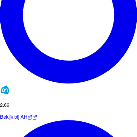
2
.
69
Bekijk bij
AH