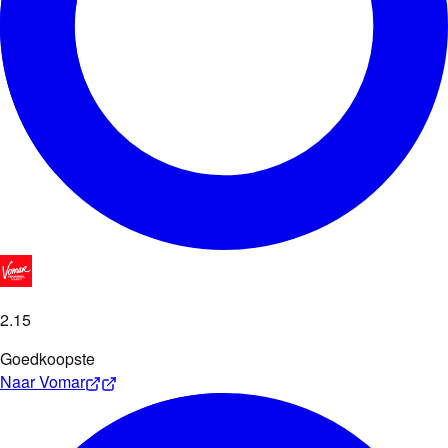
2
.
15
Goedkoopste
Naar
Vomar