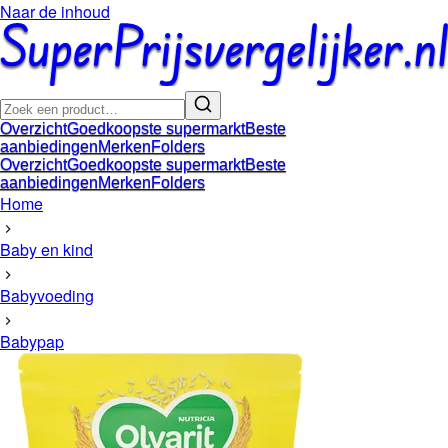
Naar de inhoud
Overzicht
Goedkoopste supermarkt
Beste
aanbiedingen
Merken
Folders
Overzicht
Goedkoopste supermarkt
Beste
aanbiedingen
Merken
Folders
Home
Baby en kind
Babyvoeding
Babypap