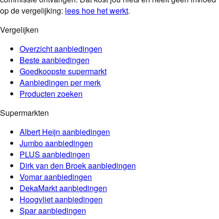
op de vergelijking:
lees hoe het werkt
.
Vergelijken
Overzicht aanbiedingen
Beste aanbiedingen
Goedkoopste supermarkt
Aanbiedingen per merk
Producten zoeken
Supermarkten
Albert Heijn
aanbiedingen
Jumbo
aanbiedingen
PLUS
aanbiedingen
Dirk van den Broek
aanbiedingen
Vomar
aanbiedingen
DekaMarkt
aanbiedingen
Hoogvliet
aanbiedingen
Spar
aanbiedingen