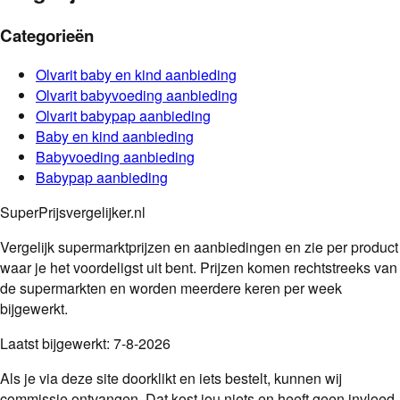
Categorieën
Olvarit
baby en kind
aanbieding
Olvarit
babyvoeding
aanbieding
Olvarit
babypap
aanbieding
Baby en kind
aanbieding
Babyvoeding
aanbieding
Babypap
aanbieding
SuperPrijsvergelijker.nl
Vergelijk supermarktprijzen en aanbiedingen en zie per product
waar je het voordeligst uit bent. Prijzen komen rechtstreeks van
de supermarkten en worden meerdere keren per week
bijgewerkt.
Laatst bijgewerkt:
7-8-2026
Als je via deze site doorklikt en iets bestelt, kunnen wij
commissie ontvangen. Dat kost jou niets en heeft geen invloed