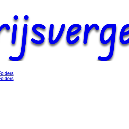
Folders
Folders