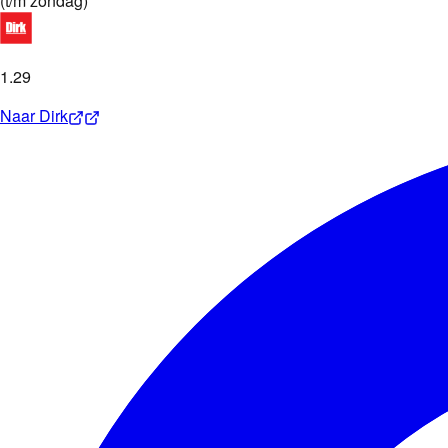
(
t/m zondag
)
1
.
29
Naar
Dirk