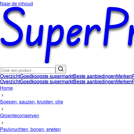
Naar de inhoud
Overzicht
Goedkoopste supermarkt
Beste aanbiedingen
Merken
Overzicht
Goedkoopste supermarkt
Beste aanbiedingen
Merken
Home
Soepen, sauzen, kruiden, olie
Groenteconserven
Peulvruchten, bonen, erwten