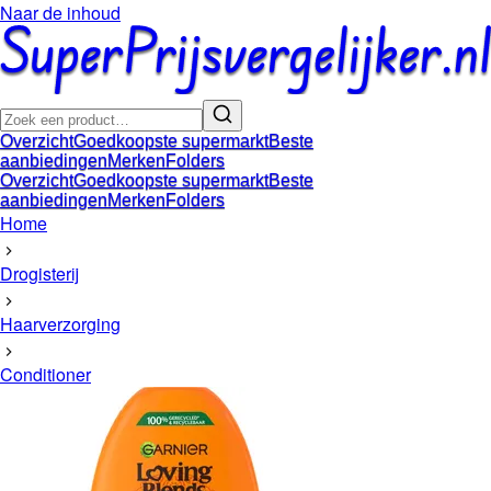
Naar de inhoud
Overzicht
Goedkoopste supermarkt
Beste
aanbiedingen
Merken
Folders
Overzicht
Goedkoopste supermarkt
Beste
aanbiedingen
Merken
Folders
Home
Drogisterij
Haarverzorging
Conditioner