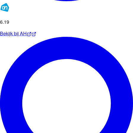
6
.
19
Bekijk bij
AH