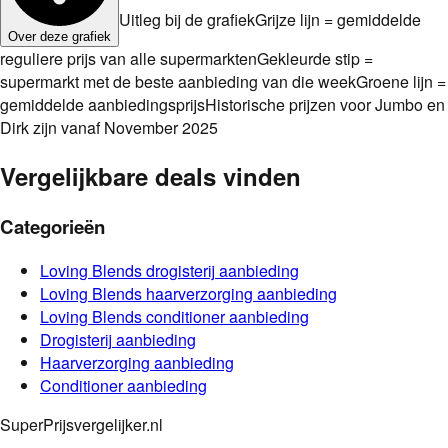
Uitleg bij de grafiek
Grijze lijn = gemiddelde
Over deze grafiek
reguliere prijs van alle supermarkten
Gekleurde stip =
supermarkt met de beste aanbieding van die week
Groene lijn =
gemiddelde aanbiedingsprijs
Historische prijzen voor Jumbo en
Dirk zijn vanaf November 2025
Vergelijkbare deals vinden
Categorieën
Loving Blends
drogisterij
aanbieding
Loving Blends
haarverzorging
aanbieding
Loving Blends
conditioner
aanbieding
Drogisterij
aanbieding
Haarverzorging
aanbieding
Conditioner
aanbieding
SuperPrijsvergelijker.nl