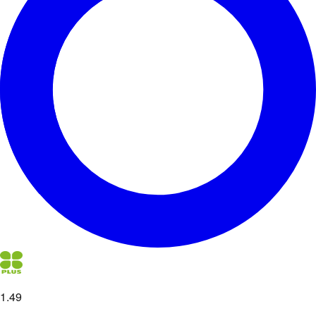
1
.
49