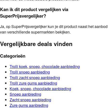
Kan ik dit product vergelijken via
SuperPrijsvergelijker?
Ja, op SuperPrijsvergelijker kun je dit product naast het aanbod
van verschillende supermarkten bekijken.
Vergelijkbare deals vinden
Categorieën
Trolli
koek, snoep, chocolade
aanbieding
Trolli
snoep
aanbieding
Trolli
zacht snoep
aanbieding
Trolli
zure gums
aanbieding
Koek, snoep, chocolade
aanbieding
Snoep
aanbieding
Zacht snoep
aanbieding
Zure gums
aanbieding