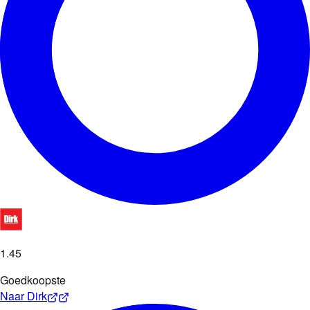
1
.
45
Goedkoopste
Naar
Dirk