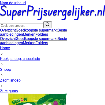
Naar de inhoud
Overzicht
Goedkoopste supermarkt
Beste
aanbiedingen
Merken
Folders
Overzicht
Goedkoopste supermarkt
Beste
aanbiedingen
Merken
Folders
Home
Koek, snoep, chocolade
Snoep
Zacht snoep
Zure gums