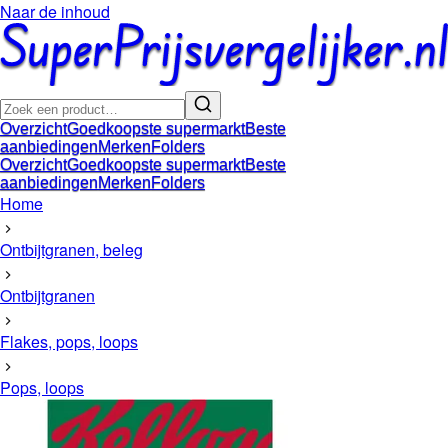
Naar de inhoud
Overzicht
Goedkoopste supermarkt
Beste
aanbiedingen
Merken
Folders
Overzicht
Goedkoopste supermarkt
Beste
aanbiedingen
Merken
Folders
Home
Ontbijtgranen, beleg
Ontbijtgranen
Flakes, pops, loops
Pops, loops