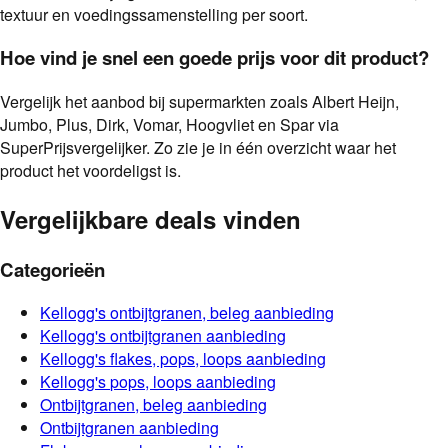
textuur en voedingssamenstelling per soort.
Hoe vind je snel een goede prijs voor dit product?
Vergelijk het aanbod bij supermarkten zoals Albert Heijn,
Jumbo, Plus, Dirk, Vomar, Hoogvliet en Spar via
SuperPrijsvergelijker. Zo zie je in één overzicht waar het
product het voordeligst is.
Vergelijkbare deals vinden
Categorieën
Kellogg's
ontbijtgranen, beleg
aanbieding
Kellogg's
ontbijtgranen
aanbieding
Kellogg's
flakes, pops, loops
aanbieding
Kellogg's
pops, loops
aanbieding
Ontbijtgranen, beleg
aanbieding
Ontbijtgranen
aanbieding