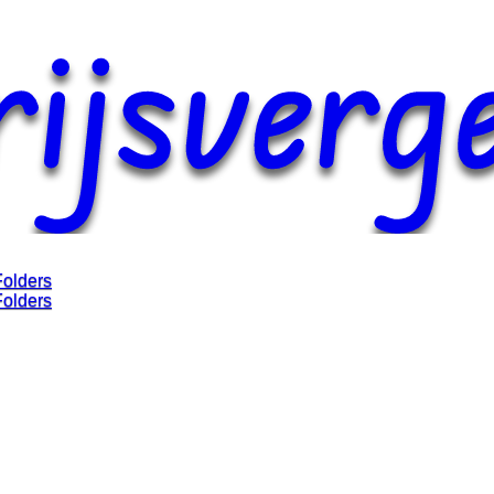
Folders
Folders