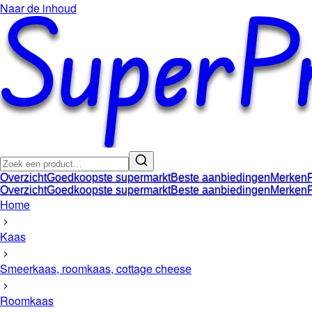
Naar de inhoud
Overzicht
Goedkoopste supermarkt
Beste aanbiedingen
Merken
Overzicht
Goedkoopste supermarkt
Beste aanbiedingen
Merken
Home
Kaas
Smeerkaas, roomkaas, cottage cheese
Roomkaas