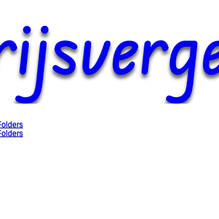
Folders
Folders