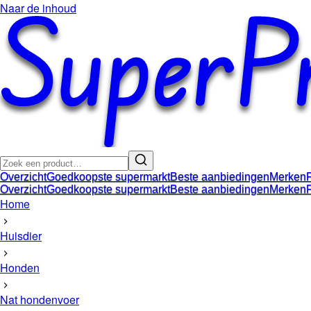
Naar de inhoud
Overzicht
Goedkoopste supermarkt
Beste aanbiedingen
Merken
Overzicht
Goedkoopste supermarkt
Beste aanbiedingen
Merken
Home
Huisdier
Honden
Nat hondenvoer