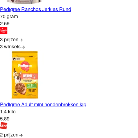
Pedigree Ranchos Jerkies Rund
70 gram
2
.
59
3 prijzen
3
winkels
Pedigree Adult mini hondenbrokken kip
1.4 kilo
5
.
89
2 prijzen