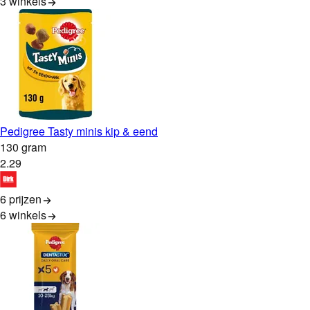
3
winkels
Pedigree Tasty minis kip & eend
130 gram
2
.
29
6 prijzen
6
winkels