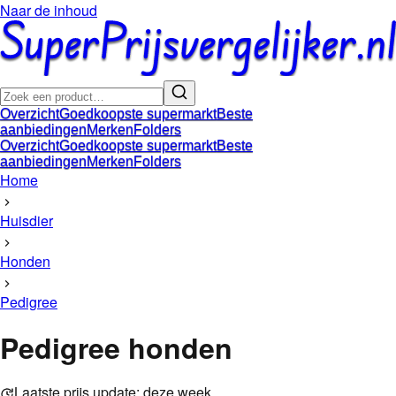
Naar de inhoud
Overzicht
Goedkoopste supermarkt
Beste
aanbiedingen
Merken
Folders
Overzicht
Goedkoopste supermarkt
Beste
aanbiedingen
Merken
Folders
Home
Huisdier
Honden
Pedigree
Pedigree honden
Laatste prijs update:
deze week