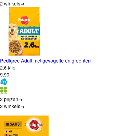
2
winkels
Pedigree Adult met gevogelte en groenten
2.6 kilo
9
.
99
2 prijzen
2
winkels