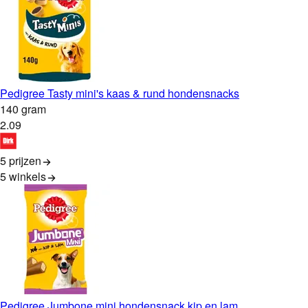
Pedigree Tasty mini's kaas & rund hondensnacks
140 gram
2
.
09
5 prijzen
5
winkels
Pedigree Jumbone mini hondensnack kip en lam