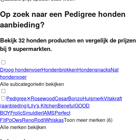
Op zoek naar een
Pedigree
honden
aanbieding?
Bekijk
32
honden
producten
en vergelijk de prijzen
bij
9
supermarkten.
Droog hondenvoer
Hondenbrokken
Hondensnacks
Nat
hondenvoer
Alle subcategorieën bekijken
Pedigree
✕
Rosewood
Cesar
Bonzo
Huismerk
Vitakraft
(aanbieding)
Lily's Kitchen
Beneful
GOOD
BOY
Frolic
Smuldier
IAMS
Perfect
Fit
PoOws
Reno
Rodi
Whiskas
Toon meer merken
(
6
)
Alle merken bekijken