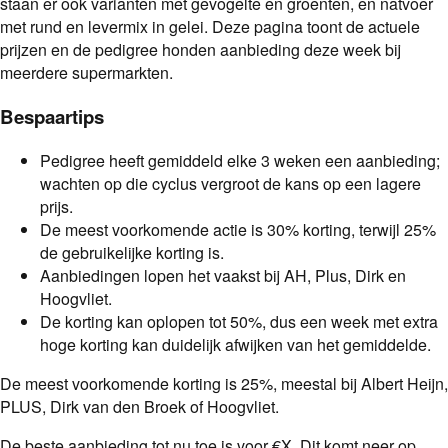
staan er ook varianten met gevogelte en groenten, en natvoer
met rund en levermix in gelei. Deze pagina toont de actuele
prijzen en de pedigree honden aanbieding deze week bij
meerdere supermarkten.
Bespaartips
Pedigree heeft gemiddeld elke 3 weken een aanbieding;
wachten op die cyclus vergroot de kans op een lagere
prijs.
De meest voorkomende actie is 30% korting, terwijl 25%
de gebruikelijke korting is.
Aanbiedingen lopen het vaakst bij AH, Plus, Dirk en
Hoogvliet.
De korting kan oplopen tot 50%, dus een week met extra
hoge korting kan duidelijk afwijken van het gemiddelde.
De meest voorkomende korting is
25
%
, meestal bij
Albert Heijn,
PLUS, Dirk van den Broek of Hoogvliet
.
De beste aanbieding tot nu toe is
voor €X
.
Dit komt neer op