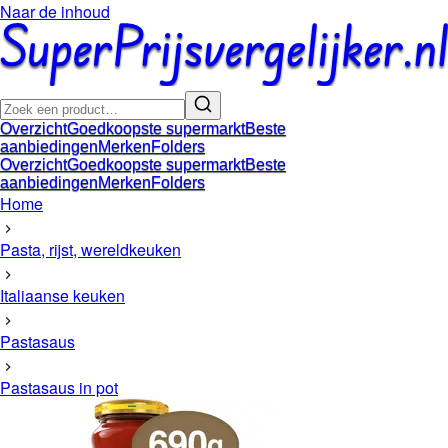
Naar de inhoud
Overzicht
Goedkoopste supermarkt
Beste
aanbiedingen
Merken
Folders
Overzicht
Goedkoopste supermarkt
Beste
aanbiedingen
Merken
Folders
Home
Pasta, rijst, wereldkeuken
Italiaanse keuken
Pastasaus
Pastasaus in pot