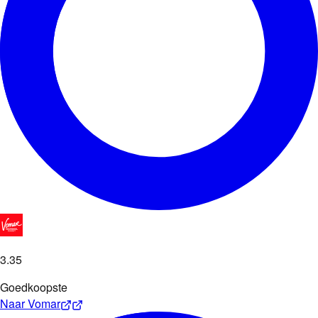
3
.
35
Goedkoopste
Naar
Vomar