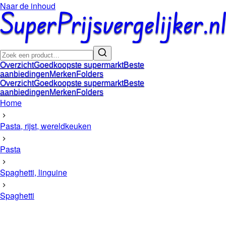
Naar de inhoud
Overzicht
Goedkoopste supermarkt
Beste
aanbiedingen
Merken
Folders
Overzicht
Goedkoopste supermarkt
Beste
aanbiedingen
Merken
Folders
Home
Pasta, rijst, wereldkeuken
Pasta
Spaghetti, linguine
Spaghetti