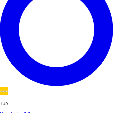
1
.
49