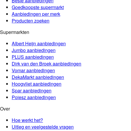
Beste aanbiedingen
Goedkoopste supermarkt
Aanbiedingen per merk
Producten zoeken
Supermarkten
Albert Heijn
aanbiedingen
Jumbo
aanbiedingen
PLUS
aanbiedingen
Dirk van den Broek
aanbiedingen
Vomar
aanbiedingen
DekaMarkt
aanbiedingen
Hoogvliet
aanbiedingen
Spar
aanbiedingen
Poiesz
aanbiedingen
Over
Hoe werkt het?
Uitleg en veelgestelde vragen