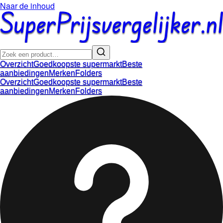
Naar de inhoud
Overzicht
Goedkoopste supermarkt
Beste
aanbiedingen
Merken
Folders
Overzicht
Goedkoopste supermarkt
Beste
aanbiedingen
Merken
Folders