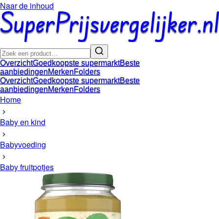
Naar de inhoud
Overzicht
Goedkoopste supermarkt
Beste
aanbiedingen
Merken
Folders
Overzicht
Goedkoopste supermarkt
Beste
aanbiedingen
Merken
Folders
Home
Baby en kind
Babyvoeding
Baby fruitpotjes