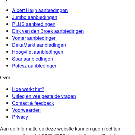
Albert Heijn
aanbiedingen
Jumbo
aanbiedingen
PLUS
aanbiedingen
Dirk van den Broek
aanbiedingen
Vomar
aanbiedingen
DekaMarkt
aanbiedingen
Hoogvliet
aanbiedingen
Spar
aanbiedingen
Poiesz
aanbiedingen
Over
Hoe werkt het?
Uitleg en veelgestelde vragen
Contact & feedback
Voorwaarden
Privacy
Aan de informatie op deze website kunnen geen rechten