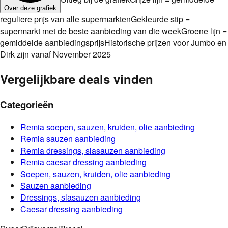
Over deze grafiek
reguliere prijs van alle supermarkten
Gekleurde stip =
supermarkt met de beste aanbieding van die week
Groene lijn =
gemiddelde aanbiedingsprijs
Historische prijzen voor Jumbo en
Dirk zijn vanaf November 2025
Vergelijkbare deals vinden
Categorieën
Remia
soepen, sauzen, kruiden, olie
aanbieding
Remia
sauzen
aanbieding
Remia
dressings, slasauzen
aanbieding
Remia
caesar dressing
aanbieding
Soepen, sauzen, kruiden, olie
aanbieding
Sauzen
aanbieding
Dressings, slasauzen
aanbieding
Caesar dressing
aanbieding