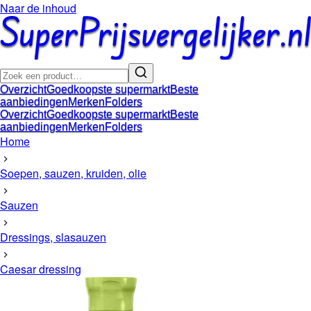
Naar de inhoud
Overzicht
Goedkoopste supermarkt
Beste
aanbiedingen
Merken
Folders
Overzicht
Goedkoopste supermarkt
Beste
aanbiedingen
Merken
Folders
Home
Soepen, sauzen, kruiden, olie
Sauzen
Dressings, slasauzen
Caesar dressing