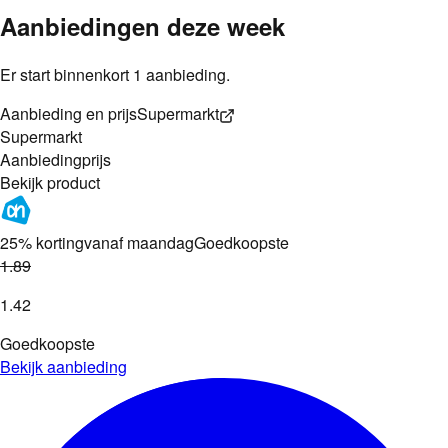
Aanbiedingen deze week
Er start binnenkort 1 aanbieding.
Aanbieding en prijs
Supermarkt
Supermarkt
Aanbieding
prijs
Bekijk product
25% korting
vanaf maandag
Goedkoopste
1
.
89
1
.
42
Goedkoopste
Bekijk aanbieding