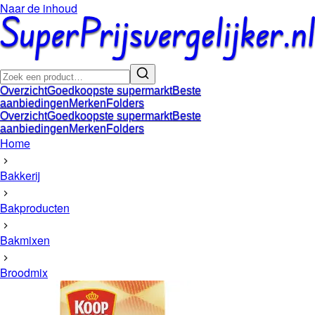
Naar de inhoud
Overzicht
Goedkoopste supermarkt
Beste
aanbiedingen
Merken
Folders
Overzicht
Goedkoopste supermarkt
Beste
aanbiedingen
Merken
Folders
Home
Bakkerij
Bakproducten
Bakmixen
Broodmix