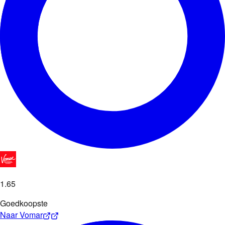
1
.
65
Goedkoopste
Naar
Vomar