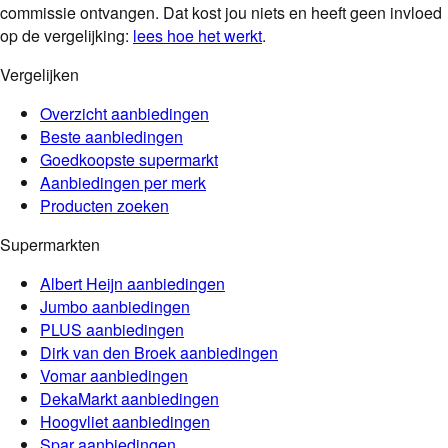
commissie ontvangen. Dat kost jou niets en heeft geen invloed
op de vergelijking:
lees hoe het werkt
.
Vergelijken
Overzicht aanbiedingen
Beste aanbiedingen
Goedkoopste supermarkt
Aanbiedingen per merk
Producten zoeken
Supermarkten
Albert Heijn
aanbiedingen
Jumbo
aanbiedingen
PLUS
aanbiedingen
Dirk van den Broek
aanbiedingen
Vomar
aanbiedingen
DekaMarkt
aanbiedingen
Hoogvliet
aanbiedingen
Spar
aanbiedingen