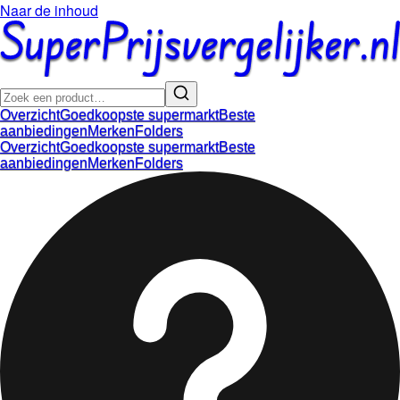
Naar de inhoud
Overzicht
Goedkoopste supermarkt
Beste
aanbiedingen
Merken
Folders
Overzicht
Goedkoopste supermarkt
Beste
aanbiedingen
Merken
Folders