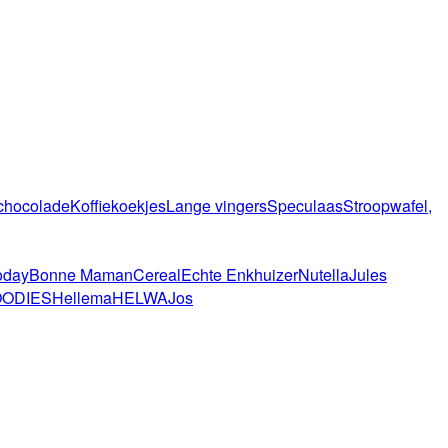
chocolade
Koffiekoekjes
Lange vingers
Speculaas
Stroopwafel,
oday
Bonne Maman
Cereal
Echte Enkhuizer
Nutella
Jules
ODIES
Hellema
HELWA
Jos