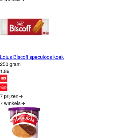
Lotus Biscoff speculoos koek
250 gram
1
.
89
7 prijzen
7
winkels