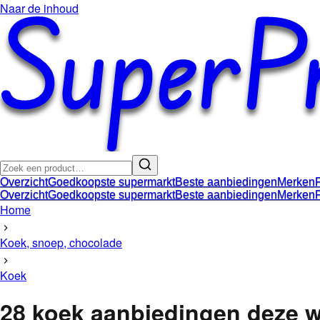
Naar de inhoud
Overzicht
Goedkoopste supermarkt
Beste aanbiedingen
Merken
Overzicht
Goedkoopste supermarkt
Beste aanbiedingen
Merken
Home
Koek, snoep, chocolade
Koek
28
koek
aanbiedingen
deze 