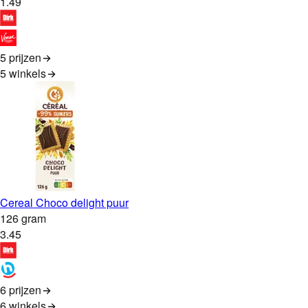
1
.
49
5 prijzen
5
winkels
Cereal Choco delight puur
126 gram
3
.
45
6 prijzen
6
winkels