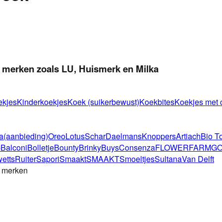
j merken zoals LU, Huismerk en Milka
ekjes
Kinderkoekjes
Koek (suikerbewust)
Koekbites
Koekjes met 
a
(aanbieding)
Oreo
Lotus
Schar
Daelmans
Knoppers
Artiach
Bio T
p
Balconi
Bolletje
Bounty
Brinky
Buys
Consenza
FLOWERFARM
GO
etts
Ruiter
Sapori
Smaakt
SMAAKT
Smoeltjes
Sultana
Van Delft
e merken