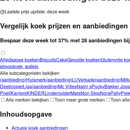
Laatste prijs update:
deze week
Vergelijk
koek
prijzen en aanbiedingen
Bespaar deze week
tot
37
%
met
28
aanbieding
en
bi
Alledaagse koeken
Biscuits
Cake
Gevulde koeken
Glutenvrije ko
stroopkoek, wafels
Alle subcategorieën bekijken
(aanbieding)
Huismerk
(aanbieding)
LU
Verkade
(aanbieding)
Milk
Destrooper
Liga
(aanbieding)
Mc Vities
Nairn s
Pocky
Bakker Joo
Poell
Kanjers
KINDER
Lindemulder
Mars
Non Stop
Nora
Pally
Prew
Alle merken bekijken
Toon meer grote merken
Toon all
Inhoudsopgave
Actuele
koek
aanbiedingen