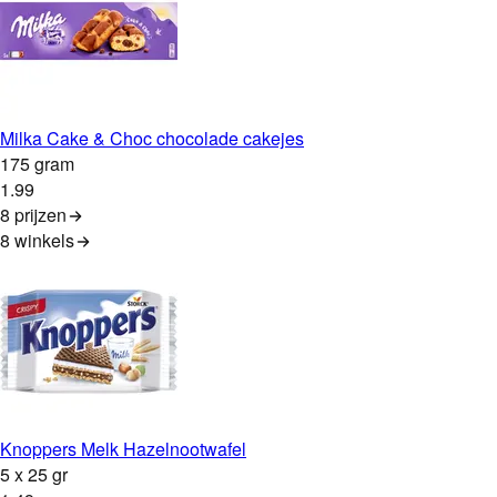
Milka Cake & Choc chocolade cakejes
175 gram
1
.
99
8 prijzen
8
winkels
Knoppers Melk Hazelnootwafel
5 x 25 gr