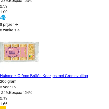
-
23
%
Bespaar
23
%
2
.
59
1
.
99
8 prijzen
8
winkels
Huismerk Crème Brûlée Koekjes met Crèmevulling
200 gram
3 voor €5
-
24
%
Bespaar
24
%
2
.
19
1
.
66