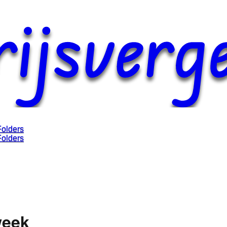
Folders
Folders
week