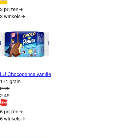
3 prijzen
3
winkels
LU Chocoprince vanille
171 gram
2
.
75
2
.
49
6 prijzen
6
winkels