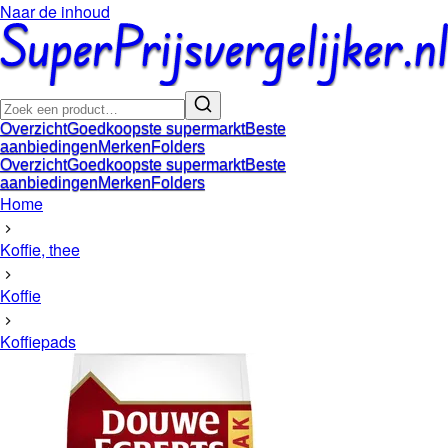
Naar de inhoud
Overzicht
Goedkoopste supermarkt
Beste
aanbiedingen
Merken
Folders
Overzicht
Goedkoopste supermarkt
Beste
aanbiedingen
Merken
Folders
Home
Koffie, thee
Koffie
Koffiepads