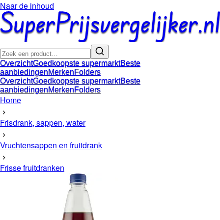
Naar de inhoud
Overzicht
Goedkoopste supermarkt
Beste
aanbiedingen
Merken
Folders
Overzicht
Goedkoopste supermarkt
Beste
aanbiedingen
Merken
Folders
Home
Frisdrank, sappen, water
Vruchtensappen en fruitdrank
Frisse fruitdranken