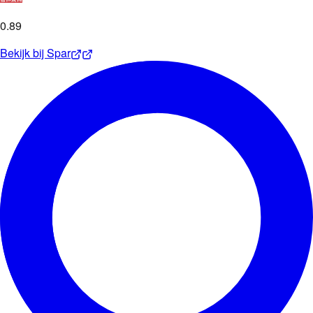
0
.
89
Bekijk bij
Spar