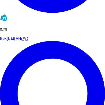
0
.
79
Bekijk bij
AH