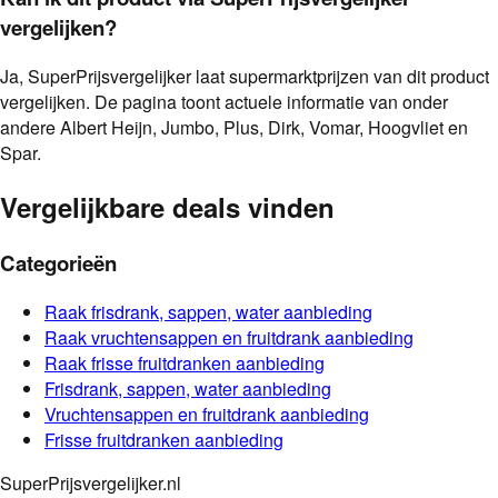
vergelijken?
Ja, SuperPrijsvergelijker laat supermarktprijzen van dit product
vergelijken. De pagina toont actuele informatie van onder
andere Albert Heijn, Jumbo, Plus, Dirk, Vomar, Hoogvliet en
Spar.
Vergelijkbare deals vinden
Categorieën
Raak
frisdrank, sappen, water
aanbieding
Raak
vruchtensappen en fruitdrank
aanbieding
Raak
frisse fruitdranken
aanbieding
Frisdrank, sappen, water
aanbieding
Vruchtensappen en fruitdrank
aanbieding
Frisse fruitdranken
aanbieding
SuperPrijsvergelijker.nl