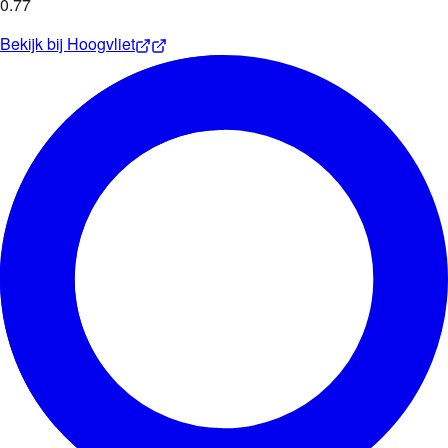
0
.
77
Bekijk bij
Hoogvliet