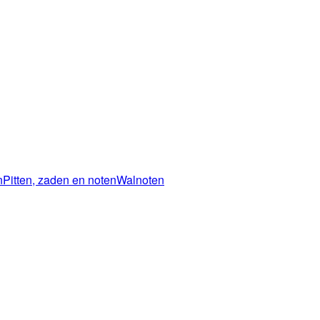
n
Pitten, zaden en noten
Walnoten