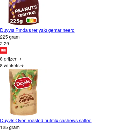
Duyvis Pinda's teriyaki gemarineerd
225 gram
2
.
29
8 prijzen
8
winkels
Duyvis Oven roasted nutmix cashews salted
125 gram