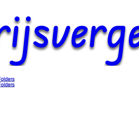
Folders
Folders