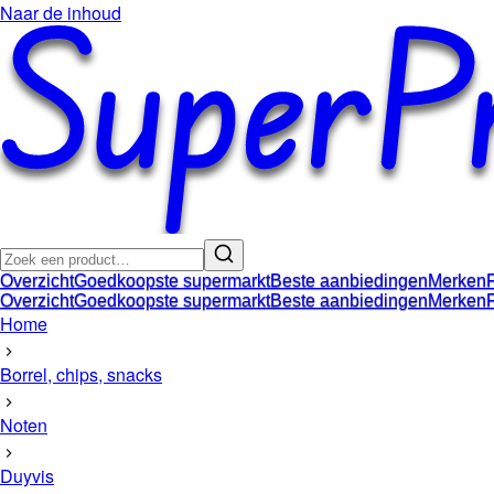
Naar de inhoud
Overzicht
Goedkoopste supermarkt
Beste aanbiedingen
Merken
Overzicht
Goedkoopste supermarkt
Beste aanbiedingen
Merken
Home
Borrel, chips, snacks
Noten
Duyvis