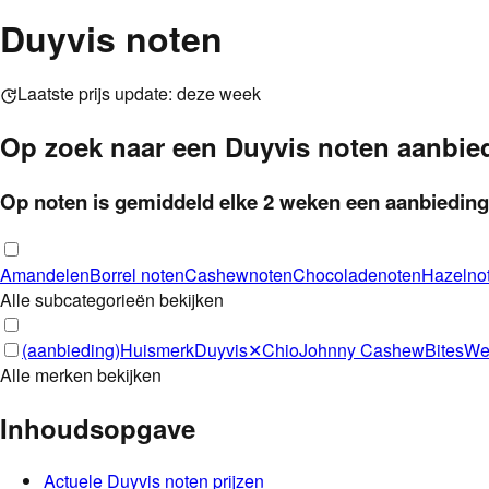
Duyvis noten
Laatste prijs update:
deze week
Op zoek naar een
Duyvis
noten
aanbie
Op
noten
is gemiddeld
elke
2 weken
een aanbieding
Amandelen
Borrel noten
Cashewnoten
Chocoladenoten
Hazelno
Alle subcategorieën bekijken
(aanbieding)
Huismerk
Duyvis
✕
Chio
Johnny Cashew
BitesW
Alle merken bekijken
Inhoudsopgave
Actuele
Duyvis
noten
prijzen