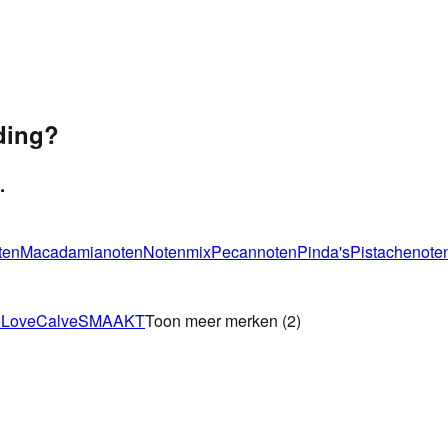
ding?
.
ten
Macadamianoten
Notenmix
Pecannoten
Pinda's
Pistachenote
eLove
Calve
SMAAKT
Toon meer merken
(
2
)