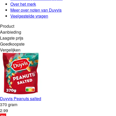
Over het merk
Meer over noten van Duyvis
Veelgestelde vragen
Product
Aanbieding
Laagste prijs
Goedkoopste
Vergelijken
Duyvis Peanuts salted
370 gram
2
.
99