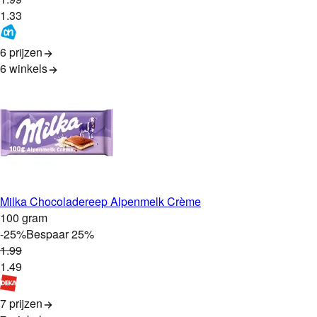
1
.
33
6 prijzen
6
winkels
Milka Chocoladereep Alpenmelk Crème
100 gram
-
25
%
Bespaar
25
%
1
.
99
1
.
49
7 prijzen