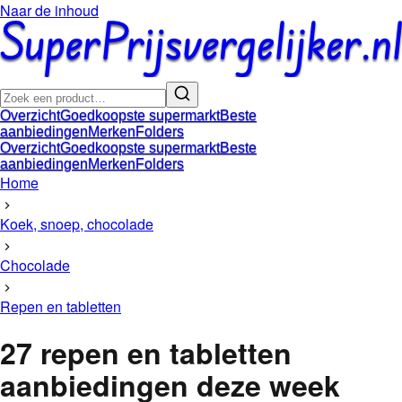
Naar de inhoud
Overzicht
Goedkoopste supermarkt
Beste
aanbiedingen
Merken
Folders
Overzicht
Goedkoopste supermarkt
Beste
aanbiedingen
Merken
Folders
Home
Koek, snoep, chocolade
Chocolade
Repen en tabletten
27
repen en tabletten
aanbiedingen
deze week