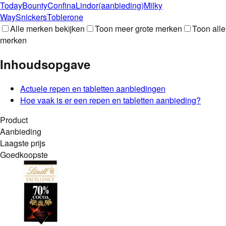
Today
Bounty
Confina
Lindor
(aanbieding)
Milky
Way
Snickers
Toblerone
Alle merken bekijken
Toon meer grote merken
Toon alle
merken
Inhoudsopgave
Actuele
repen en tabletten
aanbiedingen
Hoe vaak is er een
repen en tabletten
aanbieding?
Product
Aanbieding
Laagste prijs
Goedkoopste