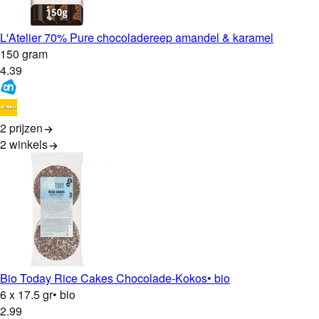
L'Atelier 70% Pure chocoladereep amandel & karamel
150 gram
4
.
39
2 prijzen
2
winkels
Bio Today Rice Cakes Chocolade-Kokos
• bio
6 x 17.5 gr
• bio
2
.
99