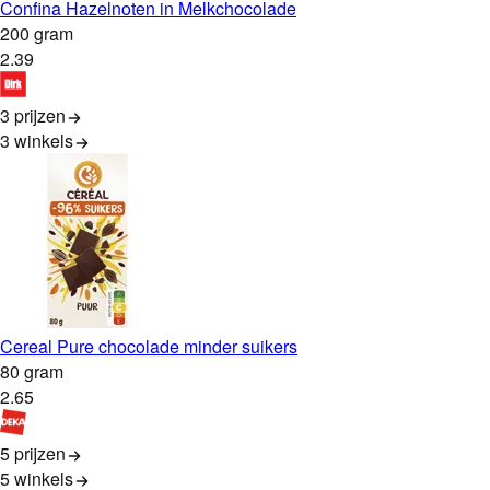
Confina Hazelnoten in Melkchocolade
200 gram
2
.
39
3 prijzen
3
winkels
Cereal Pure chocolade minder suikers
80 gram
2
.
65
5 prijzen
5
winkels