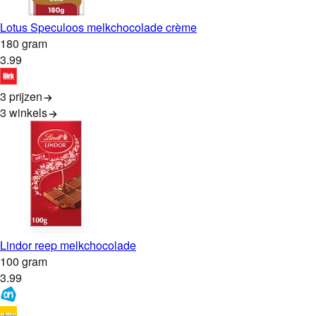
Lotus Speculoos melkchocolade crème
180 gram
3
.
99
3 prijzen
3
winkels
Lindor reep melkchocolade
100 gram
3
.
99