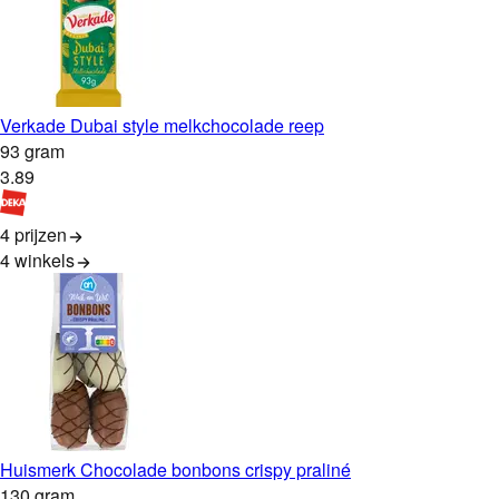
Verkade Dubai style melkchocolade reep
93 gram
3
.
89
4 prijzen
4
winkels
Huismerk Chocolade bonbons crispy praliné
130 gram