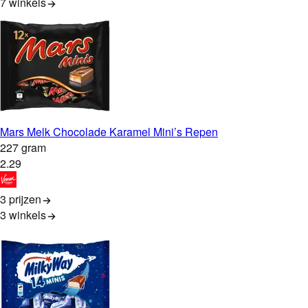
7
winkels
Mars Melk Chocolade Karamel Mini’s Repen
227 gram
2
.
29
3 prijzen
3
winkels