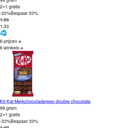
2+1 gratis
-
33
%
Bespaar
33
%
1
.
99
1
.
33
6 prijzen
6
winkels
Kit Kat Melkchocoladereep double chocolate
99 gram
2+1 gratis
-
33
%
Bespaar
33
%
1
.
99