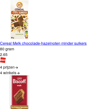
Cereal Melk chocolade-hazelnoten minder suikers
80 gram
2
.
65
4 prijzen
4
winkels