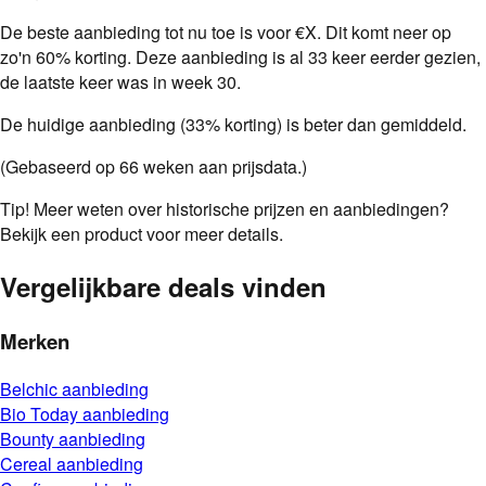
De beste aanbieding tot nu toe is
voor €X
.
Dit komt neer op
zo'n
60
%
korting.
Deze aanbieding is al
33
keer eerder gezien
,
de laatste keer was in week 30.
De huidige aanbieding (33% korting) is beter dan gemiddeld.
(Gebaseerd op
66
weken aan prijsdata.)
Tip!
Meer weten over historische prijzen en aanbiedingen?
Bekijk een product voor meer details.
Vergelijkbare deals vinden
Merken
Belchic
aanbieding
Bio Today
aanbieding
Bounty
aanbieding
Cereal
aanbieding