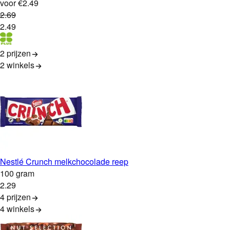
voor €2.49
2
.
69
2
.
49
2 prijzen
2
winkels
Nestlé Crunch melkchocolade reep
100 gram
2
.
29
4 prijzen
4
winkels