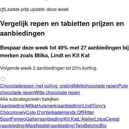
Laatste prijs update:
deze week
Vergelijk
repen en tabletten
prijzen en
aanbiedingen
Bespaar deze week
tot
49
%
met
27
aanbieding
en
bij
merken zoals Milka, Lindt en Kit Kat
Volgende week
2
aanbieding
en
tot
23
%
korting.
Chocoladerepen met vulling, praliné
Melkchocolade repen
Pure
chocolade repen
Witte chocolade repen
Alle subcategorieën bekijken
(aanbieding)
Milka
Huismerk
(aanbieding)
Lindt
Tony's
Chocolonely
Cote D'or
Verkade
Hands Off
Ritter
Sport
Ferrero
Galler
(aanbieding)
Kit Kat
L'Atelier
Lotus
Cereal
(aanbieding)
Mars
Nestlé
(aanbieding)
Twix
Belchic
Bio