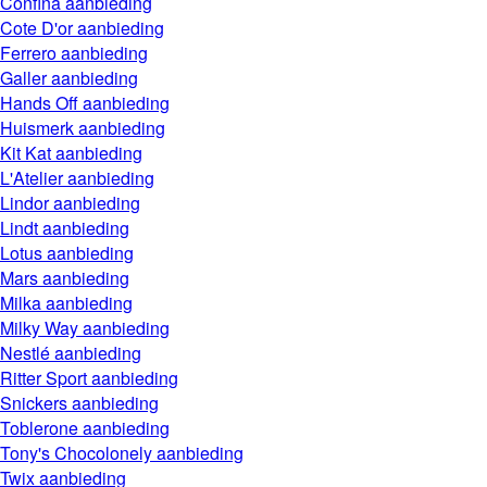
Confina
aanbieding
Cote D'or
aanbieding
Ferrero
aanbieding
Galler
aanbieding
Hands Off
aanbieding
Huismerk
aanbieding
Kit Kat
aanbieding
L'Atelier
aanbieding
Lindor
aanbieding
Lindt
aanbieding
Lotus
aanbieding
Mars
aanbieding
Milka
aanbieding
Milky Way
aanbieding
Nestlé
aanbieding
Ritter Sport
aanbieding
Snickers
aanbieding
Toblerone
aanbieding
Tony's Chocolonely
aanbieding
Twix
aanbieding