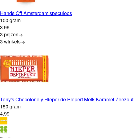
Hands Off Amsterdam speculoos
100 gram
3
.
99
3 prijzen
3
winkels
Tony's Chocolonely Hieper de Piepert Melk Karamel Zeezout
180 gram
4
.
99