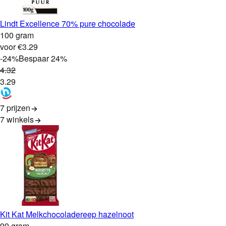
Lindt Excellence 70% pure chocolade
100 gram
voor €3.29
-
24
%
Bespaar
24
%
4
.
32
3
.
29
7 prijzen
7
winkels
Kit Kat Melkchocoladereep hazelnoot
99 gram