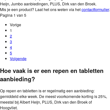
Heijn, Jumbo aanbiedingen, PLUS, Dirk van den Broek.
Mis je een product? Laat het ons weten via het
contactformulier
.
Pagina
1
van
5
Vorige
1
2
3
4
5
Volgende
Hoe vaak is er een
repen en tabletten
aanbieding
?
Op
repen en tabletten
is er regelmatig een aanbieding:
gemiddeld
elke
week
.
De meest voorkomende korting is
25
%
,
meestal bij
Albert Heijn, PLUS, Dirk van den Broek of
Hoogvliet
.