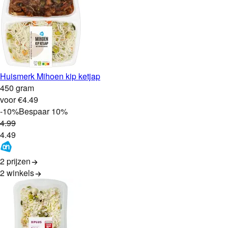
Huismerk Mihoen kip ketjap
450 gram
voor €4.49
-
10
%
Bespaar
10
%
4
.
99
4
.
49
2 prijzen
2
winkels