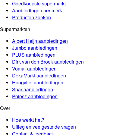
Goedkoopste supermarkt
Aanbiedingen per merk
Producten zoeken
Supermarkten
Albert Heijn
aanbiedingen
Jumbo
aanbiedingen
PLUS
aanbiedingen
Dirk van den Broek
aanbiedingen
Vomar
aanbiedingen
DekaMarkt
aanbiedingen
Hoogvliet
aanbiedingen
Spar
aanbiedingen
Poiesz
aanbiedingen
Over
Hoe werkt het?
Uitleg en veelgestelde vragen
Contact & feedback