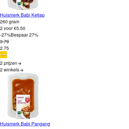
Huismerk Babi Ketjap
260 gram
2 voor €5.50
-
27
%
Bespaar
27
%
3
.
79
2
.
75
2 prijzen
2
winkels
Huismerk Babi Pangang