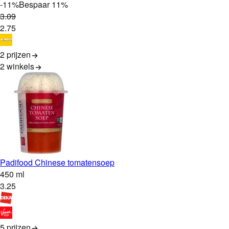
-
11
%
Bespaar
11
%
3
.
09
2
.
75
2 prijzen
2
winkels
Padifood Chinese tomatensoep
450 ml
3
.
25
5 prijzen