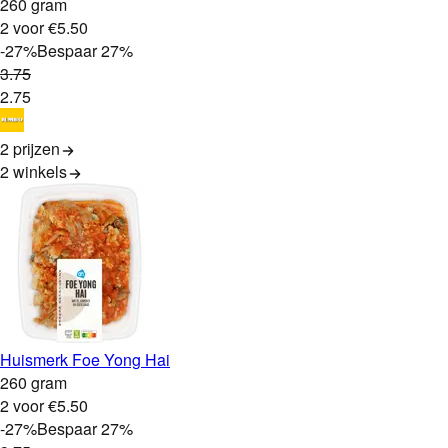
260 gram
2 voor €5.50
-
27
%
Bespaar
27
%
3
.
75
2
.
75
2 prijzen
2
winkels
Huismerk Foe Yong Hai
260 gram
2 voor €5.50
-
27
%
Bespaar
27
%