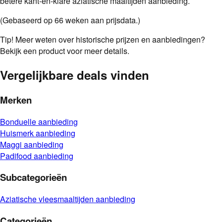
betere kant-en-klare aziatische maaltijden aanbieding.
(Gebaseerd op
66
weken aan prijsdata.)
Tip!
Meer weten over historische prijzen en aanbiedingen?
Bekijk een product voor meer details.
Vergelijkbare deals vinden
Merken
Bonduelle
aanbieding
Huismerk
aanbieding
Maggi
aanbieding
Padifood
aanbieding
Subcategorieën
Aziatische vleesmaaltijden
aanbieding
Categorieën