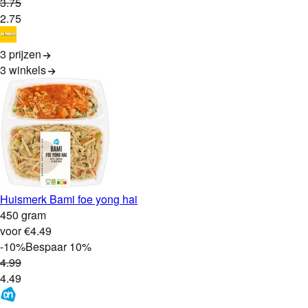
3
.
75
2
.
75
3 prijzen
3
winkels
Huismerk Bami foe yong hai
450 gram
voor €4.49
-
10
%
Bespaar
10
%
4
.
99
4
.
49