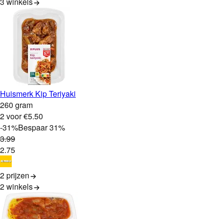
3
winkels
Huismerk Kip Teriyaki
260 gram
2 voor €5.50
-
31
%
Bespaar
31
%
3
.
99
2
.
75
2 prijzen
2
winkels