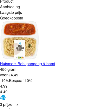
Product
Aanbieding
Laagste prijs
Goedkoopste
Huismerk Babi pangang & bami
450 gram
voor €4.49
-
10
%
Bespaar
10
%
4
.
99
4
.
49
3 prijzen