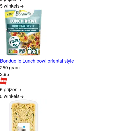
5
winkels
Bonduelle Lunch bowl oriental style
250 gram
2
.
95
5 prijzen
5
winkels