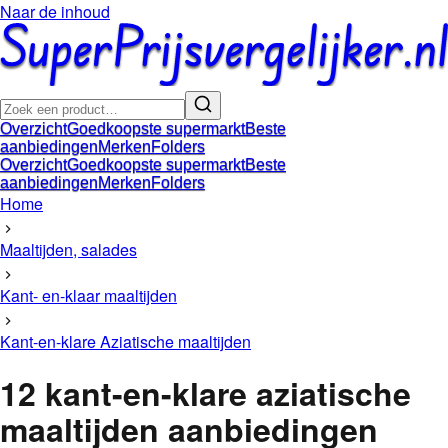
Naar de inhoud
Overzicht
Goedkoopste supermarkt
Beste
aanbiedingen
Merken
Folders
Overzicht
Goedkoopste supermarkt
Beste
aanbiedingen
Merken
Folders
Home
Maaltijden, salades
Kant- en-klaar maaltijden
Kant-en-klare Aziatische maaltijden
12
kant-en-klare aziatische
maaltijden
aanbiedingen