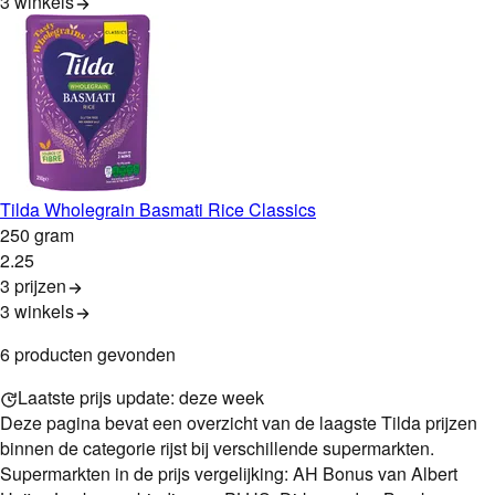
3
winkels
Tilda Wholegrain Basmati Rice Classics
250 gram
2
.
25
3 prijzen
3
winkels
6
product
en
gevonden
Laatste prijs update:
deze week
Deze pagina bevat een overzicht van de laagste
Tilda
prijzen
binnen de categorie
rijst
bij verschillende supermarkten.
Supermarkten in de prijs vergelijking: AH Bonus van Albert