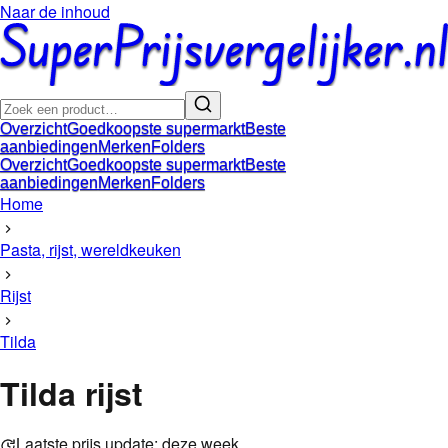
Naar de inhoud
Overzicht
Goedkoopste supermarkt
Beste
aanbiedingen
Merken
Folders
Overzicht
Goedkoopste supermarkt
Beste
aanbiedingen
Merken
Folders
Home
Pasta, rijst, wereldkeuken
Rijst
Tilda
Tilda rijst
Laatste prijs update:
deze week