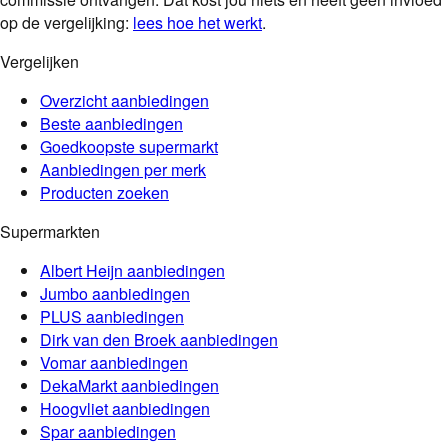
op de vergelijking:
lees hoe het werkt
.
Vergelijken
Overzicht aanbiedingen
Beste aanbiedingen
Goedkoopste supermarkt
Aanbiedingen per merk
Producten zoeken
Supermarkten
Albert Heijn
aanbiedingen
Jumbo
aanbiedingen
PLUS
aanbiedingen
Dirk van den Broek
aanbiedingen
Vomar
aanbiedingen
DekaMarkt
aanbiedingen
Hoogvliet
aanbiedingen
Spar
aanbiedingen