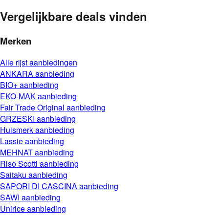
Vergelijkbare deals vinden
Merken
Alle
rijst
aanbiedingen
ANKARA
aanbieding
BIO+
aanbieding
EKO-MAK
aanbieding
Fair Trade Original
aanbieding
GRZESKI
aanbieding
Huismerk
aanbieding
Lassie
aanbieding
MEHNAT
aanbieding
Riso Scotti
aanbieding
Saitaku
aanbieding
SAPORI DI CASCINA
aanbieding
SAWI
aanbieding
Unirice
aanbieding