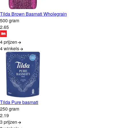
Tilda Brown Basmati Wholegrain
500 gram
2
.
65
4 prijzen
4
winkels
Tilda Pure basmati
250 gram
2
.
19
3 prijzen