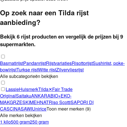
Op zoek naar een
Tilda
rijst
aanbieding?
Bekijk
6
rijst
producten
en vergelijk de prijzen bij
9
supermarkten.
Basmatirijst
Pandanrijst
Rijstvariaties
Risottorijst
Sushirijst, poke-
bowlrijst
Turkse rijst
Witte rijst
Zilvervliesrijst
Alle subcategorieën bekijken
Lassie
Huismerk
Tilda
✕
Fair Trade
Original
Saitaku
ANKARA
BIO+
EKO-
MAK
GRZESKI
MEHNAT
Riso Scotti
SAPORI DI
CASCINA
SAWI
Unirice
Toon meer merken
(
9
)
Alle merken bekijken
1 kilo
500 gram
250 gram