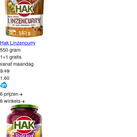
Hak Linzencurry
550 gram
1+1 gratis
vanaf maandag
3
.
19
1
.
60
6 prijzen
6
winkels