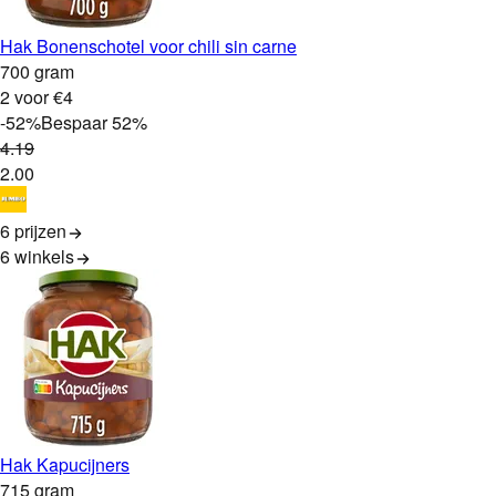
Hak Bonenschotel voor chili sin carne
700 gram
2 voor €4
-
52
%
Bespaar
52
%
4
.
19
2
.
00
6 prijzen
6
winkels
Hak Kapucijners
715 gram