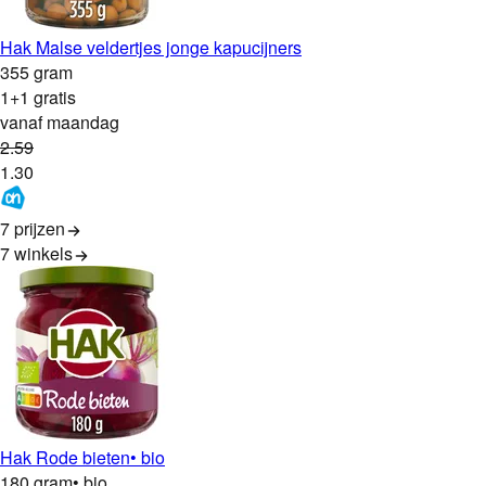
Hak Malse veldertjes jonge kapucijners
355 gram
1+1 gratis
vanaf maandag
2
.
59
1
.
30
7 prijzen
7
winkels
Hak Rode bieten
• bio
180 gram
• bio