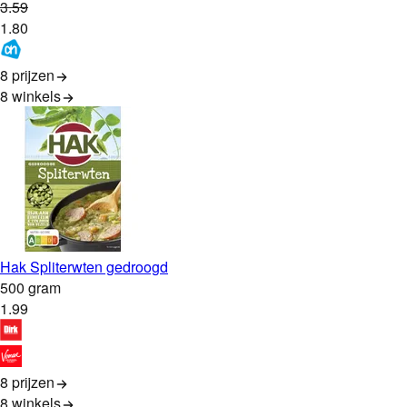
3
.
59
1
.
80
8 prijzen
8
winkels
Hak Spliterwten gedroogd
500 gram
1
.
99
8 prijzen
8
winkels