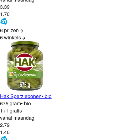
3
.
39
1
.
70
6 prijzen
6
winkels
Hak Sperziebonen
• bio
675 gram
• bio
1+1 gratis
vanaf maandag
2
.
79
1
.
40