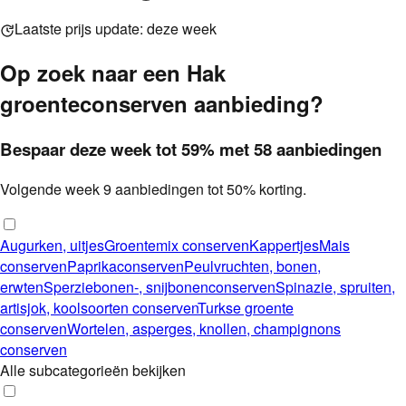
Laatste prijs update:
deze week
Op zoek naar een
Hak
groenteconserven
aanbieding?
Bespaar deze week
tot
59
%
met
58
aanbieding
en
Volgende week
9
aanbieding
en
tot
50
%
korting.
Augurken, uitjes
Groentemix conserven
Kappertjes
Mais
conserven
Paprikaconserven
Peulvruchten, bonen,
erwten
Sperziebonen-, snijbonenconserven
Spinazie, spruiten,
artisjok, koolsoorten conserven
Turkse groente
conserven
Wortelen, asperges, knollen, champignons
conserven
Alle subcategorieën bekijken