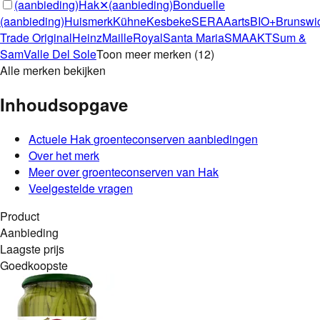
(aanbieding)
Hak
✕
(aanbieding)
Bonduelle
(aanbieding)
Huismerk
Kühne
Kesbeke
SERA
Aarts
BIO+
Brunswi
Trade Original
Heinz
Maille
Royal
Santa Maria
SMAAKT
Sum &
Sam
Valle Del Sole
Toon meer merken
(
12
)
Alle merken bekijken
Inhoudsopgave
Actuele
Hak
groenteconserven
aanbiedingen
Over het merk
Meer over groenteconserven van Hak
Veelgestelde vragen
Product
Aanbieding
Laagste prijs
Goedkoopste