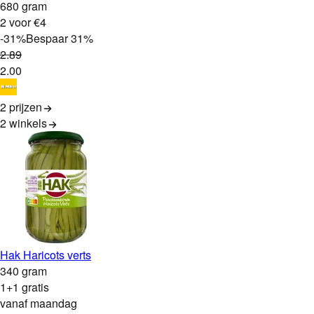
680 gram
2 voor €4
-
31
%
Bespaar
31
%
2
.
89
2
.
00
2 prijzen
2
winkels
Hak Haricots verts
340 gram
1+1 gratis
vanaf maandag