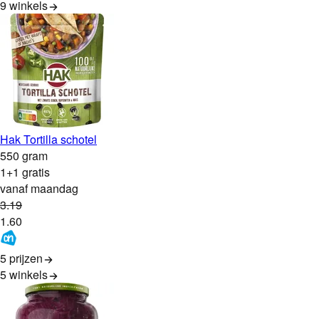
9
winkels
Hak Tortilla schotel
550 gram
1+1 gratis
vanaf maandag
3
.
19
1
.
60
5 prijzen
5
winkels