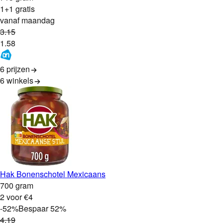
1+1 gratis
vanaf maandag
3
.
15
1
.
58
6 prijzen
6
winkels
Hak Bonenschotel Mexicaans
700 gram
2 voor €4
-
52
%
Bespaar
52
%
4
.
19