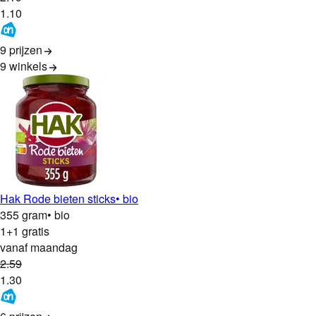
1
.
10
9 prijzen
9
winkels
Hak Rode bieten sticks
• bio
355 gram
• bio
1+1 gratis
vanaf maandag
2
.
59
1
.
30