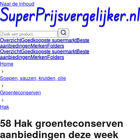
Naar de inhoud
Overzicht
Goedkoopste supermarkt
Beste
aanbiedingen
Merken
Folders
Overzicht
Goedkoopste supermarkt
Beste
aanbiedingen
Merken
Folders
Home
Soepen, sauzen, kruiden, olie
Groenteconserven
Hak
58
Hak groenteconserven
aanbiedingen
deze week