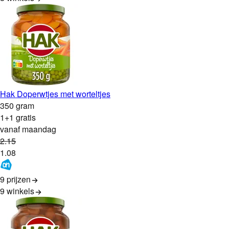
Hak Doperwtjes met worteltjes
350 gram
1+1 gratis
vanaf maandag
2
.
15
1
.
08
9 prijzen
9
winkels