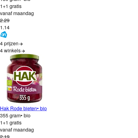
1+1 gratis
vanaf maandag
2
.
29
1
.
14
4 prijzen
4
winkels
Hak Rode bieten
• bio
355 gram
• bio
1+1 gratis
vanaf maandag
2
.
19