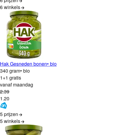
6 prijzen
6
winkels
Hak Gesneden bonen
• bio
340 gram
• bio
1+1 gratis
vanaf maandag
2
.
39
1
.
20
5 prijzen
5
winkels