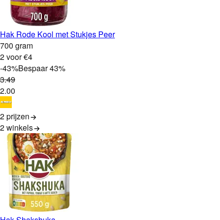
Hak Rode Kool met Stukjes Peer
700 gram
2 voor €4
-
43
%
Bespaar
43
%
3
.
49
2
.
00
2 prijzen
2
winkels
Hak Shakshuka