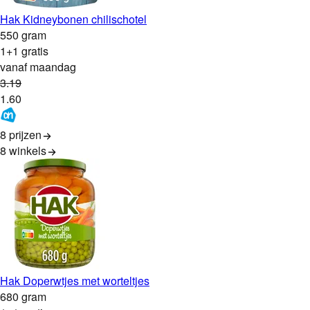
Hak Kidneybonen chilischotel
550 gram
1+1 gratis
vanaf maandag
3
.
19
1
.
60
8 prijzen
8
winkels
Hak Doperwtjes met worteltjes
680 gram