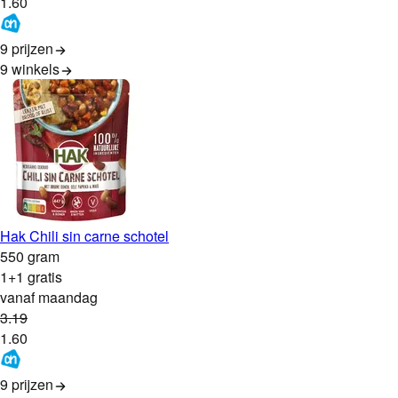
1
.
60
9 prijzen
9
winkels
Hak Chili sin carne schotel
550 gram
1+1 gratis
vanaf maandag
3
.
19
1
.
60
9 prijzen