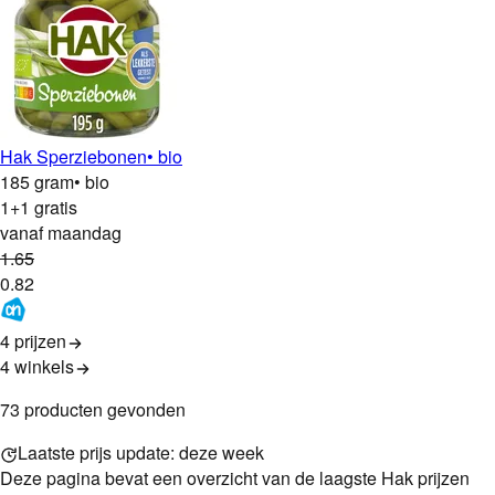
Hak Sperziebonen
• bio
185 gram
• bio
1+1 gratis
vanaf maandag
1
.
65
0
.
82
4 prijzen
4
winkels
73
product
en
gevonden
Laatste prijs update:
deze week
Deze pagina bevat een overzicht van de laagste
Hak
prijzen