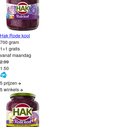
Hak Rode kool
700 gram
1+1 gratis
vanaf maandag
2
.
99
1
.
50
5 prijzen
5
winkels