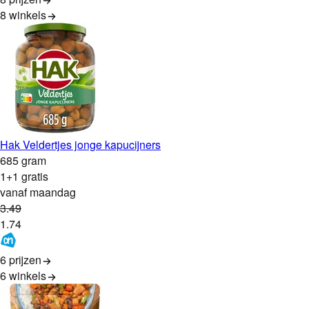
8
winkels
Hak Veldertjes jonge kapucijners
685 gram
1+1 gratis
vanaf maandag
3
.
49
1
.
74
6 prijzen
6
winkels