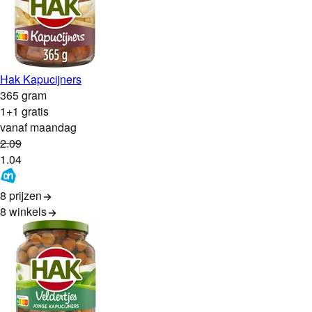
Hak Kapucijners
365 gram
1+1 gratis
vanaf maandag
2
.
09
1
.
04
8 prijzen
8
winkels