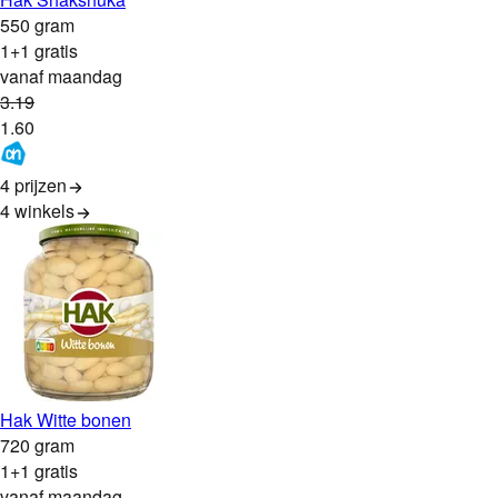
550 gram
1+1 gratis
vanaf maandag
3
.
19
1
.
60
4 prijzen
4
winkels
Hak Witte bonen
720 gram
1+1 gratis
vanaf maandag