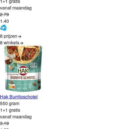
1+1 gratis
vanaf maandag
2
.
79
1
.
40
8 prijzen
8
winkels
Hak Burritoschotel
550 gram
1+1 gratis
vanaf maandag
3
.
19