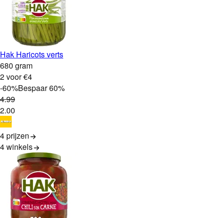
Hak Haricots verts
680 gram
2 voor €4
-
60
%
Bespaar
60
%
4
.
99
2
.
00
4 prijzen
4
winkels