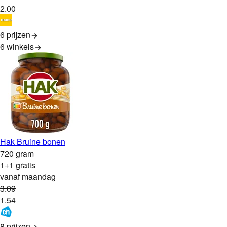
2
.
00
6 prijzen
6
winkels
Hak Bruine bonen
720 gram
1+1 gratis
vanaf maandag
3
.
09
1
.
54
8 prijzen