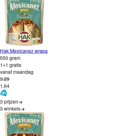
Hak Mexicanez wraps
550 gram
1+1 gratis
vanaf maandag
3
.
29
1
.
64
3 prijzen
3
winkels