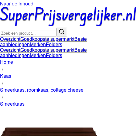
Naar de inhoud
Overzicht
Goedkoopste supermarkt
Beste
aanbiedingen
Merken
Folders
Overzicht
Goedkoopste supermarkt
Beste
aanbiedingen
Merken
Folders
Home
Kaas
Smeerkaas, roomkaas, cottage cheese
Smeerkaas