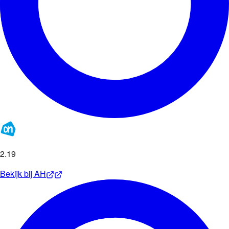
2
.
19
Bekijk bij
AH