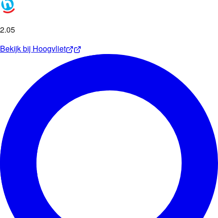
2
.
05
Bekijk bij
Hoogvliet