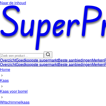
Naar de inhoud
Overzicht
Goedkoopste supermarkt
Beste aanbiedingen
Merken
Overzicht
Goedkoopste supermarkt
Beste aanbiedingen
Merken
Home
Kaas
Kaas voor borrel
Witschimmelkaas