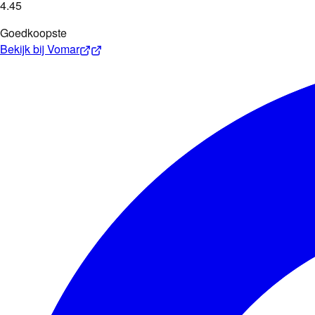
4
.
45
Goedkoopste
Bekijk bij
Vomar