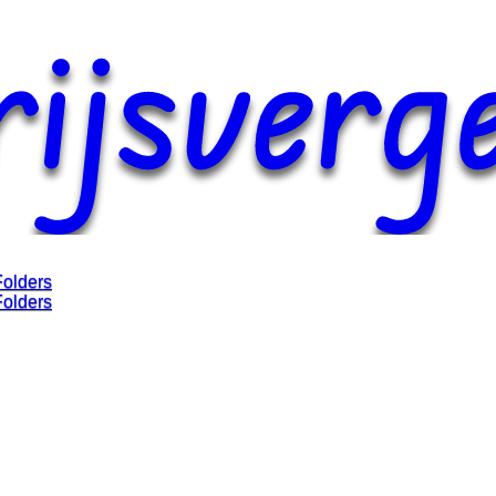
Folders
Folders