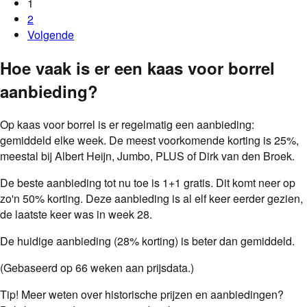
1
2
Volgende
Hoe vaak is er een
kaas voor borrel
aanbieding
?
Op
kaas voor borrel
is er regelmatig een aanbieding:
gemiddeld
elke
week
.
De meest voorkomende korting is
25
%
,
meestal bij
Albert Heijn, Jumbo, PLUS of Dirk van den Broek
.
De beste aanbieding tot nu toe is
1+1 gratis
.
Dit komt neer op
zo'n
50
%
korting.
Deze aanbieding is al
elf
keer eerder gezien
,
de laatste keer was in week 28.
De huidige aanbieding (28% korting) is beter dan gemiddeld.
(Gebaseerd op
66
weken aan prijsdata.)
Tip!
Meer weten over historische prijzen en aanbiedingen?