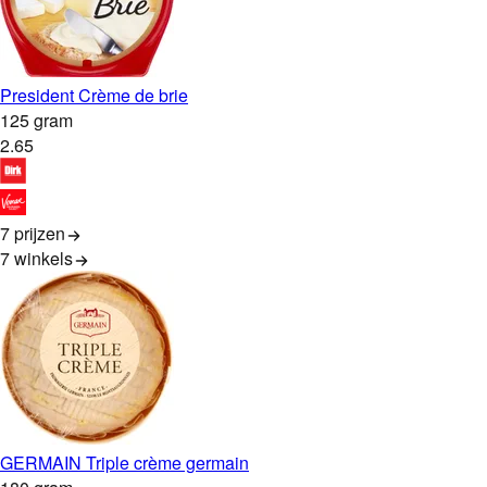
President Crème de brie
125 gram
2
.
65
7 prijzen
7
winkels
GERMAIN Triple crème germain