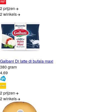
2 prijzen
2
winkels
Galbani Di latte di bufala maxi
380 gram
4
.
69
2 prijzen
2
winkels