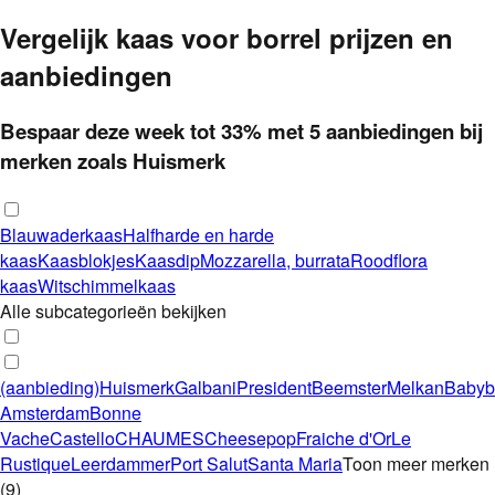
Vergelijk
kaas voor borrel
prijzen en
aanbiedingen
Bespaar deze week
tot
33
%
met
5
aanbieding
en
bij
merken zoals Huismerk
Blauwaderkaas
Halfharde en harde
kaas
Kaasblokjes
Kaasdip
Mozzarella, burrata
Roodflora
kaas
Witschimmelkaas
Alle subcategorieën bekijken
(aanbieding)
Huismerk
Galbani
President
Beemster
Melkan
Babyb
Amsterdam
Bonne
Vache
Castello
CHAUMES
Cheesepop
Fraiche d'Or
Le
Rustique
Leerdammer
Port Salut
Santa Maria
Toon meer merken
(
9
)