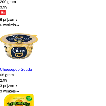
200 gram
3
.
99
6 prijzen
6
winkels
Cheesepop Gouda
65 gram
2
.
99
3 prijzen
3
winkels