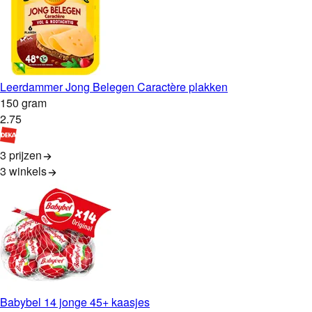
Leerdammer Jong Belegen Caractère plakken
150 gram
2
.
75
3 prijzen
3
winkels
Babybel 14 jonge 45+ kaasjes