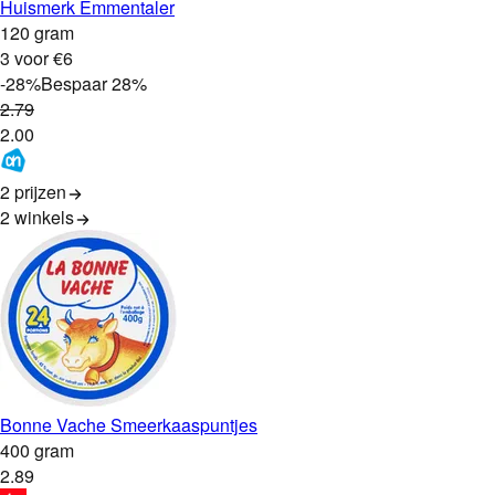
Huismerk Emmentaler
120 gram
3 voor €6
-
28
%
Bespaar
28
%
2
.
79
2
.
00
2 prijzen
2
winkels
Bonne Vache Smeerkaaspuntjes
400 gram
2
.
89