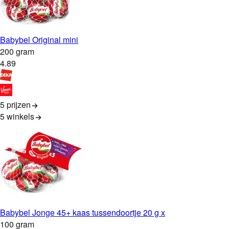
Babybel Original mini
200 gram
4
.
89
5 prijzen
5
winkels
Babybel Jonge 45+ kaas tussendoortje 20 g x
100 gram