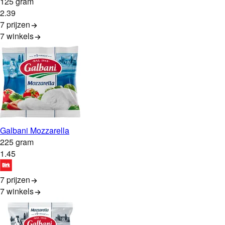
125 gram
2
.
39
7 prijzen
7
winkels
Galbani Mozzarella
225 gram
1
.
45
7 prijzen
7
winkels