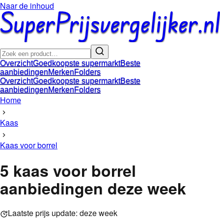
Naar de inhoud
Overzicht
Goedkoopste supermarkt
Beste
aanbiedingen
Merken
Folders
Overzicht
Goedkoopste supermarkt
Beste
aanbiedingen
Merken
Folders
Home
Kaas
Kaas voor borrel
5
kaas voor borrel
aanbiedingen
deze week
Laatste prijs update:
deze week