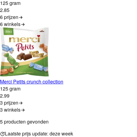
125 gram
2
.
85
6 prijzen
6
winkels
Merci Petits crunch collection
125 gram
2
.
99
3 prijzen
3
winkels
5
product
en
gevonden
Laatste prijs update:
deze week