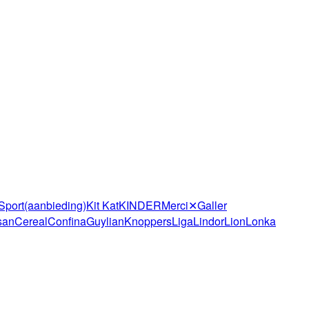
 Sport
(aanbieding)
Kit Kat
KINDER
Merci
✕
Galler
san
Cereal
Confina
Guylian
Knoppers
Liga
Lindor
Lion
Lonka