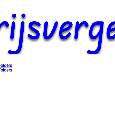
Folders
Folders