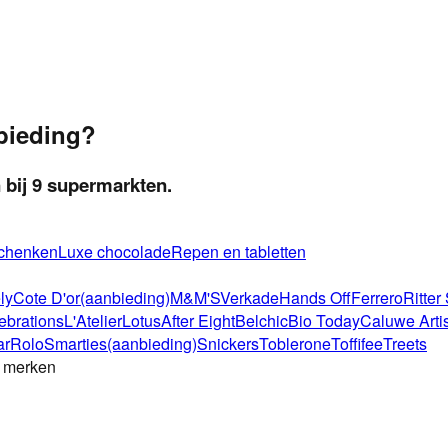
bieding?
 bij
9
supermarkten.
chenken
Luxe chocolade
Repen en tabletten
ly
Cote D'or
(aanbieding)
M&M'S
Verkade
Hands Off
Ferrero
Ritter
ebrations
L'Atelier
Lotus
After Eight
Belchic
Bio Today
Caluwe Arti
ar
Rolo
Smarties
(aanbieding)
Snickers
Toblerone
Toffifee
Treets
e merken