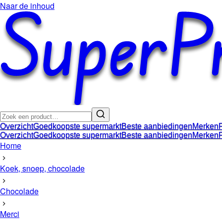
Naar de inhoud
Overzicht
Goedkoopste supermarkt
Beste aanbiedingen
Merken
Overzicht
Goedkoopste supermarkt
Beste aanbiedingen
Merken
Home
Koek, snoep, chocolade
Chocolade
Merci