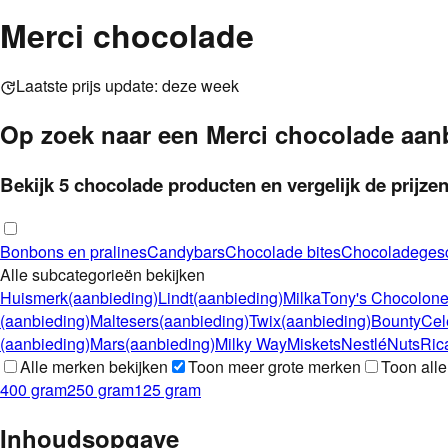
Merci chocolade
Laatste prijs update:
deze week
Op zoek naar een
Merci
chocolade
aan
Bekijk
5
chocolade
producten
en vergelijk de prijzen
Bonbons en pralines
Candybars
Chocolade bites
Chocoladeges
Alle subcategorieën bekijken
Huismerk
(aanbieding)
Lindt
(aanbieding)
Milka
Tony's Chocolone
(aanbieding)
Maltesers
(aanbieding)
Twix
(aanbieding)
Bounty
Cel
(aanbieding)
Mars
(aanbieding)
Milky Way
Miskets
Nestlé
Nuts
Ric
Alle merken bekijken
Toon meer grote merken
Toon all
400 gram
250 gram
125 gram
Inhoudsopgave